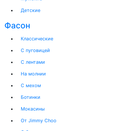
Детские
Фасон
Классические
С пуговицей
С лентами
На молнии
C мехом
Ботинки
Мокасины
От Jimmy Choo