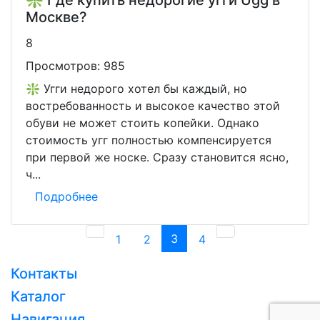
❇️ Где купить недорогие угги Ugg в
Москве?
8
Просмотров:
985
❇️ Угги недорого хотел бы каждый, но
востребованность и высокое качество этой
обуви не может стоить копейки. Однако
стоимость угг полностью компенсируется
при первой же носке. Сразу становится ясно,
ч...
Подробнее
Previous
3
(current)
Next
1
2
4
Контакты
Загрузка...
Каталог
Навигация