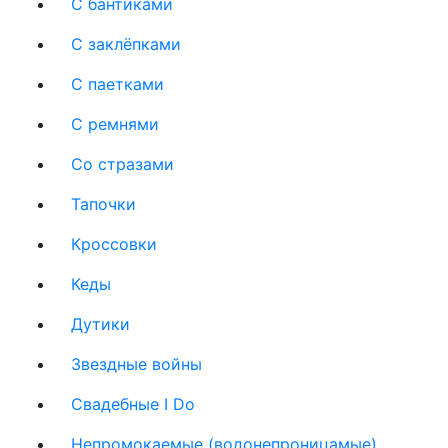
С бантиками
С заклёпками
С паетками
С ремнями
Со стразами
Тапочки
Кроссовки
Кеды
Дутики
Звездные войны
Свадебные I Do
Непромокаемые (водонепроницамые)