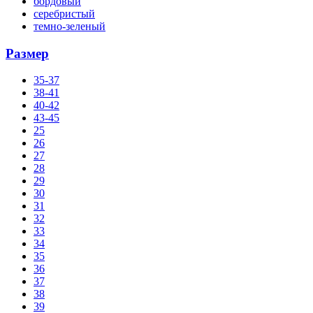
бордовый
серебристый
темно-зеленый
Размер
35-37
38-41
40-42
43-45
25
26
27
28
29
30
31
32
33
34
35
36
37
38
39