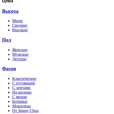
Цена
Высота
Мини
Средние
Высокие
Пол
Женские
Мужские
Детские
Фасон
Классические
С пуговицей
С лентами
На молнии
C мехом
Ботинки
Мокасины
От Jimmy Choo