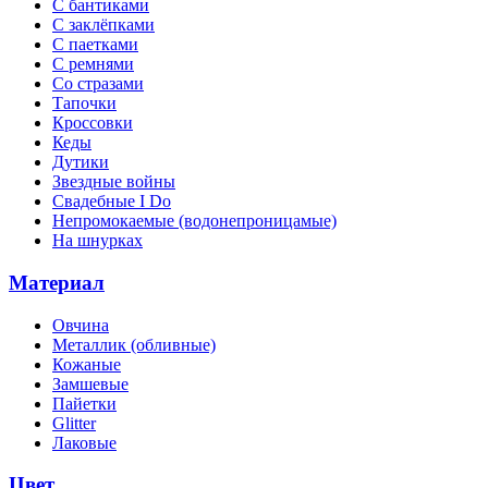
С бантиками
С заклёпками
С паетками
С ремнями
Со стразами
Тапочки
Кроссовки
Кеды
Дутики
Звездные войны
Свадебные I Do
Непромокаемые (водонепроницамые)
На шнурках
Материал
Овчина
Металлик (обливные)
Кожаные
Замшевые
Пайетки
Glitter
Лаковые
Цвет