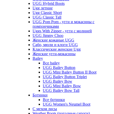
UGG Hybrid Boots
Ugg летние
Ugg Classic Short
UGG Classic Tall
UGG Pom Pom - угги и мокасины с
помпончиками
Uggs With Zipper - угги с молнией
UGG Jimmy Choo
Женские кожаные UGG
Сабо, мюли и клоги UGG
Классические женские Ugg
Женские угги-мокасины
Bailey
Все bailey
UGG Bailey Button
UGG Mini Bailey Button II Boot
UGG Bailey Button Triplet
UGG Bailey Bow
UGG Mini Bailey Bow
UGG Bailey Bow Tall
Ботинки
Все ботинки
UGG Women's Neumel Boot
С мехом лисы
Weather Boots (погодные сапоги)