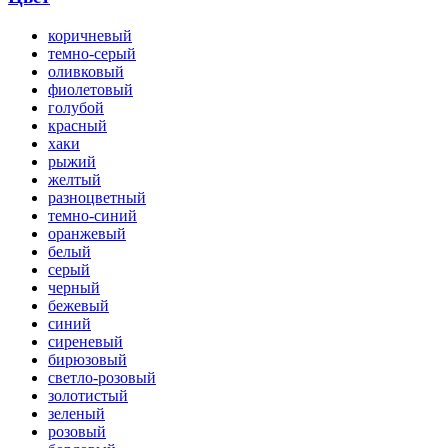
коричневый
темно-серый
оливковый
фиолетовый
голубой
красный
хаки
рыжий
желтый
разноцветный
темно-синий
оранжевый
белый
серый
черный
бежевый
синий
сиреневый
бирюзовый
светло-розовый
золотистый
зеленый
розовый