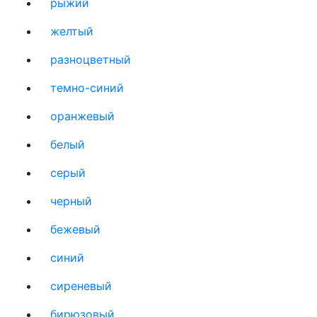
рыжий
желтый
разноцветный
темно-синий
оранжевый
белый
серый
черный
бежевый
синий
сиреневый
бирюзовый