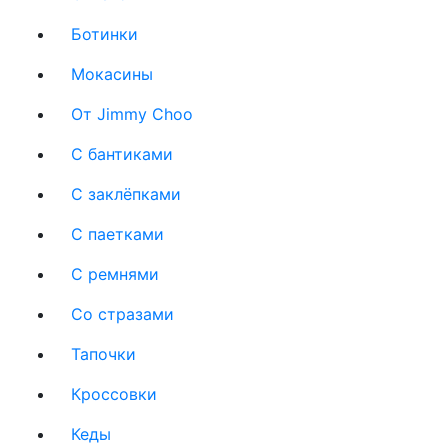
Ботинки
Мокасины
От Jimmy Choo
С бантиками
С заклёпками
С паетками
С ремнями
Со стразами
Тапочки
Кроссовки
Кеды