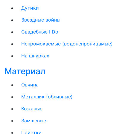
Дутики
Звездные войны
Свадебные I Do
Непромокаемые (водонепроницамые)
На шнурках
Материал
Овчина
Металлик (обливные)
Кожаные
Замшевые
Пайетки