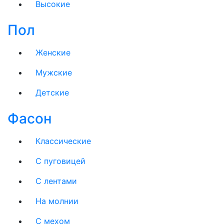
Высокие
Пол
Женские
Мужские
Детские
Фасон
Классические
С пуговицей
С лентами
На молнии
C мехом