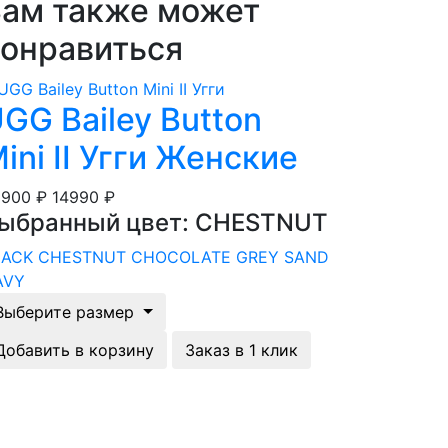
ам также может
онравиться
GG Bailey Button
ini II Угги Женские
6900 ₽
14990 ₽
ыбранный цвет: CHESTNUT
LACK
CHESTNUT
CHOCOLATE
GREY
SAND
AVY
Выберите размер
Добавить в корзину
Заказ в 1 клик