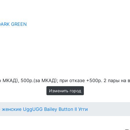
DARK GREEN
 МКАД), 500р.(за МКАД); при отказе +500р. 2 пары на в
Изменить город
е женские Ugg
UGG Bailey Button II Угги