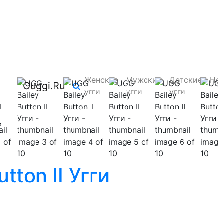
Женские
Мужские
Детские
Н
Ouggi.Ru
угги
угги
угги
ь
tton II Угги