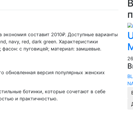
В
п
U
ша экономия составит 2010₽. Доступные варианты
and, navy, red, dark green.
Характеристики
M
; фасон: с пуговицей; материал: замшевые.
2
В
- это обновленная версия популярных женских
B
N
тильные ботинки, которые сочетают в себе
ностью и практичностью.