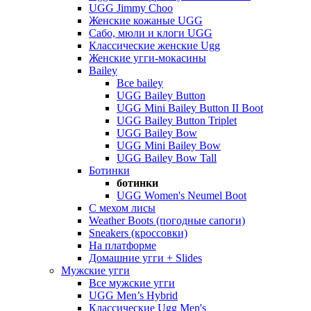
UGG Jimmy Choo
Женские кожаные UGG
Сабо, мюли и клоги UGG
Классические женские Ugg
Женские угги-мокасины
Bailey
Все bailey
UGG Bailey Button
UGG Mini Bailey Button II Boot
UGG Bailey Button Triplet
UGG Bailey Bow
UGG Mini Bailey Bow
UGG Bailey Bow Tall
Ботинки
ботинки
UGG Women's Neumel Boot
С мехом лисы
Weather Boots (погодные сапоги)
Sneakers (кроссовки)
На платформе
Домашние угги + Slides
Мужские угги
Все мужские угги
UGG Men’s Hybrid
Классические Ugg Men's