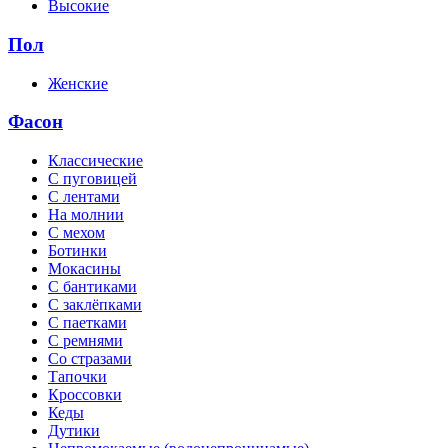
Высокие
Пол
Женские
Фасон
Классические
С пуговицей
С лентами
На молнии
C мехом
Ботинки
Мокасины
С бантиками
С заклёпками
С паетками
С ремнями
Со стразами
Тапочки
Кроссовки
Кеды
Дутики