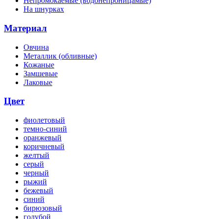
Непромокаемые (водонепроницамые)
На шнурках
Материал
Овчина
Металлик (обливные)
Кожаные
Замшевые
Лаковые
Цвет
фиолетовый
темно-синий
оранжевый
коричневый
желтый
серый
черный
рыжий
бежевый
синий
бирюзовый
голубой