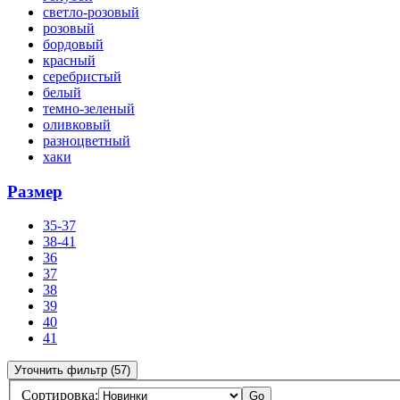
светло-розовый
розовый
бордовый
красный
серебристый
белый
темно-зеленый
оливковый
разноцветный
хаки
Размер
35-37
38-41
36
37
38
39
40
41
Уточнить фильтр (57)
Сортировка:
Go