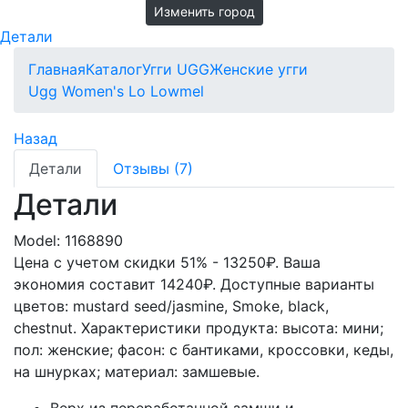
Изменить город
Детали
Главная
Каталог
Угги UGG
Женские угги
Ugg Women's Lo Lowmel
Назад
Детали
Отзывы (7)
Детали
Model:
1168890
Цена с учетом скидки 51% - 13250₽. Ваша
экономия составит 14240₽. Доступные варианты
цветов: mustard seed/jasmine, Smoke, black,
chestnut.
Характеристики продукта:
высота: мини;
пол: женские; фасон: с бантиками, кроссовки, кеды,
на шнурках; материал: замшевые.
Верх из переработанной замши и