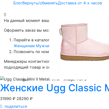
Блог
Вернуть/обменять
Доставка от 4-х часов
На данный момент ваша корзина пуста.
Оформить заказ вы можете следующими способами:
Перейти в каталог и выбрать товар
Женщинам
Мужчинам
Детям
Позвонить по номеру
8 (499) 376-00-50
Менеджеры контактного центра помогут вам выбрат
подходящий товар и оформить заказ.
Женские
Ugg Classic M
31990 ₽
28290 ₽
поделиться