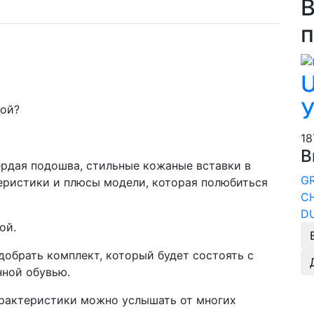
В
п
U
У
кой?
1
В
ердая подошва, стильные кожаные вставки в
G
теристики и плюсы модели, которая полюбиться
C
D
ой.
обрать комплект, который будет состоять с
нной обувью.
характеристики можно услышать от многих