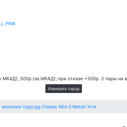
L PINK
 МКАД), 500р.(за МКАД); при отказе +500р. 2 пары на в
Изменить город
е женские Ugg
Ugg Classic Mini II Metall Угги