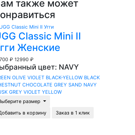
ам также может
онравиться
GG Classic Mini II
гги Женские
8700 ₽
12990 ₽
ыбранный цвет: NAVY
REEN OLIVE
VIOLET
BLACK-YELLOW
BLACK
HESTNUT
CHOCOLATE
GREY
SAND
NAVY
USK
GREY VIOLET
YELLOW
Выберите размер
Добавить в корзину
Заказ в 1 клик