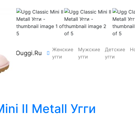
Женские
Мужские
Детские
Н
Ouggi.Ru
угги
угги
угги
ь
ini II Metall Угги