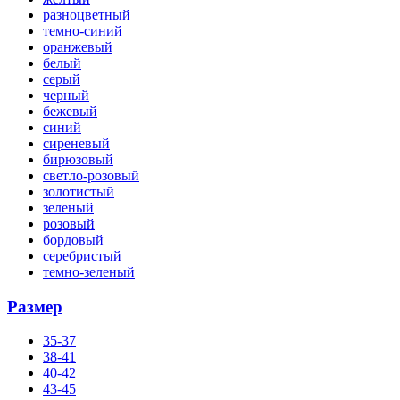
разноцветный
темно-синий
оранжевый
белый
серый
черный
бежевый
синий
сиреневый
бирюзовый
светло-розовый
золотистый
зеленый
розовый
бордовый
серебристый
темно-зеленый
Размер
35-37
38-41
40-42
43-45