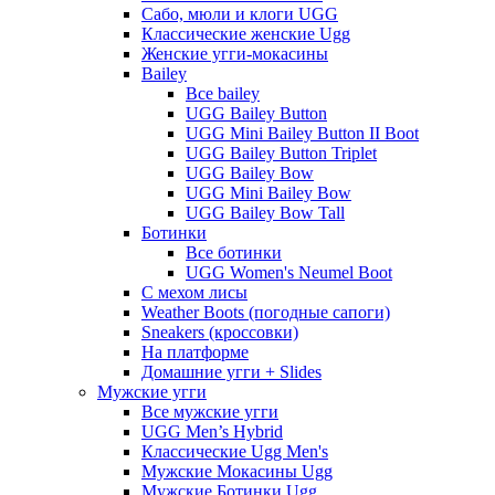
Сабо, мюли и клоги UGG
Классические женские Ugg
Женские угги-мокасины
Bailey
Все bailey
UGG Bailey Button
UGG Mini Bailey Button II Boot
UGG Bailey Button Triplet
UGG Bailey Bow
UGG Mini Bailey Bow
UGG Bailey Bow Tall
Ботинки
Все ботинки
UGG Women's Neumel Boot
С мехом лисы
Weather Boots (погодные сапоги)
Sneakers (кроссовки)
На платформе
Домашние угги + Slides
Мужские угги
Все мужские угги
UGG Men’s Hybrid
Классические Ugg Men's
Мужские Мокасины Ugg
Мужские Ботинки Ugg