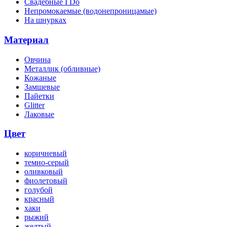
Свадебные I Do
Непромокаемые (водонепроницамые)
На шнурках
Материал
Овчина
Металлик (обливные)
Кожаные
Замшевые
Пайетки
Glitter
Лаковые
Цвет
коричневый
темно-серый
оливковый
фиолетовый
голубой
красный
хаки
рыжий
желтый