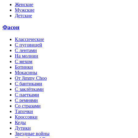
Женские
Мужские
Детские
Фасон
Классические
С пуговицей
С лентами
На молнии
C мехом
Ботинки
Мокасины
От Jimmy Choo
С бантиками
С заклёпками
С паетками
С ремнями
Со стразами
Тапочки
Кроссовки
Кеды
Дутики
Звездные войны