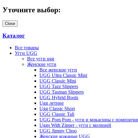
Уточните выбор:
Close
Каталог
Все товары
Угги UGG
Все угги ugg
Женские угги
Все женские угги
UGG Ultra Classic Mini
UGG Classic Mini
UGG Tazz Slippers
UGG Tasman Slippers
UGG Hybrid Boots
Ugg летние
Ugg Classic Short
UGG Classic Tall
UGG Pom Pom - угги и мокасины с помпончи
Uggs With Zipper - угги с молнией
UGG Jimmy Choo
Женские кожаные UGG