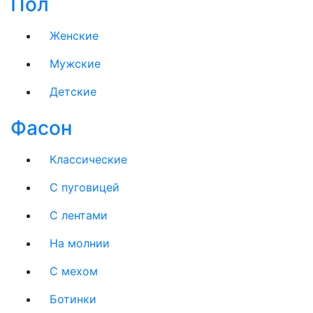
Пол
Женские
Мужские
Детские
Фасон
Классические
С пуговицей
С лентами
На молнии
C мехом
Ботинки