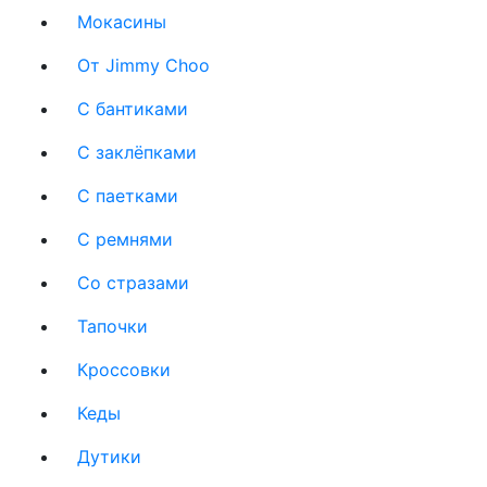
Мокасины
От Jimmy Choo
С бантиками
С заклёпками
С паетками
С ремнями
Со стразами
Тапочки
Кроссовки
Кеды
Дутики