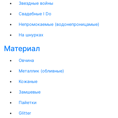
Звездные войны
Свадебные I Do
Непромокаемые (водонепроницамые)
На шнурках
Материал
Овчина
Металлик (обливные)
Кожаные
Замшевые
Пайетки
Glitter