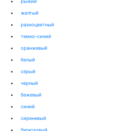
рыжий
желтый
разноцветный
темно-синий
оранжевый
белый
серый
черный
бежевый
синий
сиреневый
бирюзовый