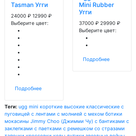
Tasman Угги
Mini Rubber
Угги
24000
₽
12990
₽
Выберите цвет:
37000
₽
29990
₽
Выберите цвет:
Подробнее
Подробнее
Теги:
ugg mini
короткие
высокие
классические
с
пуговицей
с лентами
с молнией
с мехом
ботики
мокасины
Jimmy Choo (Джимми Чу)
с бантиками
с
заклепками
с паетками
с ремешком
со стразами
тапочки
кроссовки
кеды
дутики
звездные войны