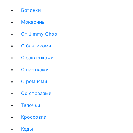
Ботинки
Мокасины
От Jimmy Choo
С бантиками
С заклёпками
С паетками
С ремнями
Со стразами
Тапочки
Кроссовки
Кеды