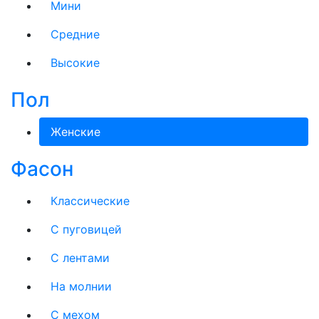
Мини
Средние
Высокие
Пол
Женские
Фасон
Классические
С пуговицей
С лентами
На молнии
C мехом