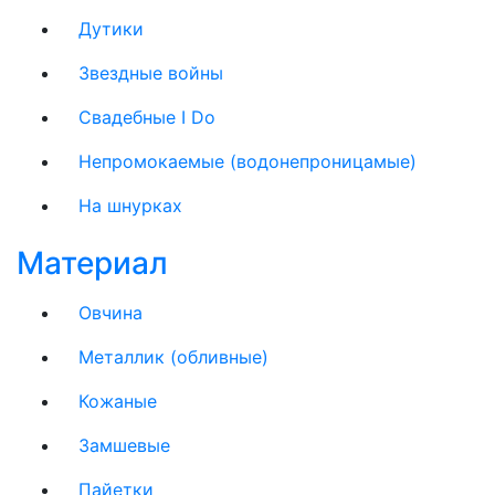
Дутики
Звездные войны
Свадебные I Do
Непромокаемые (водонепроницамые)
На шнурках
Материал
Овчина
Металлик (обливные)
Кожаные
Замшевые
Пайетки