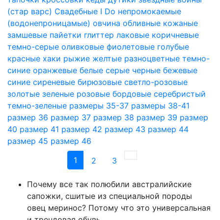
(стар варс)
Свадебные I Do
непромокаемые
(водонепроницамые)
овчина
обливные
кожаные
замшевые
пайетки
глиттер
лаковые
коричневые
темно-серые
оливковые
фиолетовые
голубые
красные
хаки
рыжие
желтые
разноцветные
темно-
синие
оранжевые
белые
серые
черные
бежевые
синие
сиреневые
бирюзовые
светло-розовые
золотые
зеленые
розовые
бордовые
серебристый
темно-зеленые
размеры 35-37
размеры 38-41
размер 36
размер 37
размер 38
размер 39
размер
40
размер 41
размер 42
размер 43
размер 44
размер 45
размер 46
1
(current)
Next
2
3
Почему все так полюбили австралийские
сапожки, сшитые из специальной породы
овец меринос? Потому что это универсальная
и трендовая обувь.