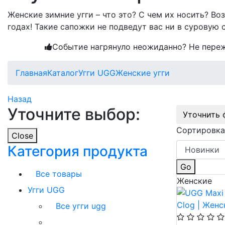
Женские зимние угги – что это? С чем их носить? Во
годах! Такие сапожки не подведут вас ни в суровую 
Событие нагрянуло неожиданно? Не переж
Главная
Каталог
Угги UGG
Женские угги
Назад
Уточните выбор:
Уточнить 
Сортировка
Close
Категория продукта
Go
Все товары
Женские
Угги UGG
Все угги ugg