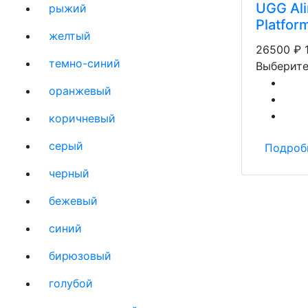
UGG Ali
рыжий
Platfor
желтый
26500
₽
темно-синий
Выберите
оранжевый
коричневый
серый
Подроб
черный
бежевый
синий
бирюзовый
голубой