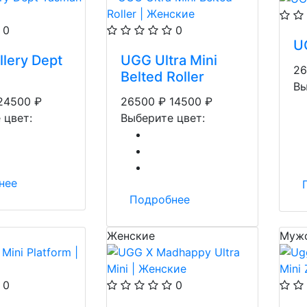
0
0
U
lery Dept
UGG Ultra Mini
26
Belted Roller
Вы
24500
₽
26500
₽
14500
₽
 цвет:
Выберите цвет:
нее
Подробнее
Женские
Муж
0
0