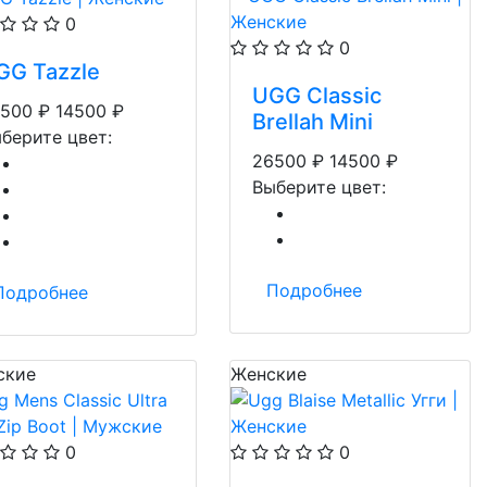
0
0
GG Tazzle
UGG Classic
500
₽
14500
₽
Brellah Mini
берите цвет:
26500
₽
14500
₽
Выберите цвет:
Подробнее
Подробнее
ские
Женские
0
0