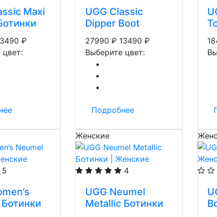
ssic Maxi
UGG Classic
U
Ботинки
Dipper Boot
T
13490
₽
27990
₽
13490
₽
18
 цвет:
Выберите цвет:
Вы
нее
Подробнее
Женские
Женс
5
4
men’s
UGG Neumel
U
 Ботинки
Metallic Ботинки
B