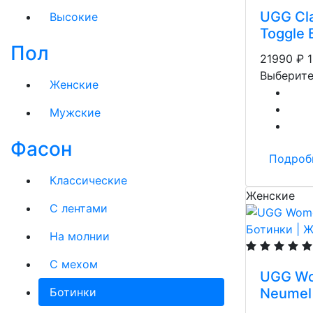
UGG Cla
Высокие
Toggle 
Пол
21990
₽
Выберите
Женские
Мужские
Фасон
Подроб
Классические
Женские
С лентами
На молнии
C мехом
UGG Wo
Ботинки
Neumel