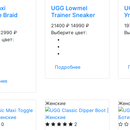
xi
UGG Lowmel
U
e Braid
Trainer Sneaker
У
21400
₽
14990
₽
19
12990
₽
Выберите цвет:
Вы
 цвет:
Подробнее
нее
Женские
Женс
0
2