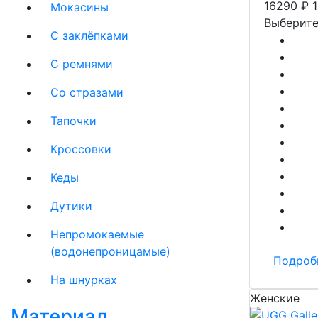
16290
₽
Мокасины
Выберите
С заклёпками
С ремнями
Со стразами
Тапочки
Кроссовки
Кеды
Дутики
Непромокаемые
(водонепроницамые)
Подроб
На шнурках
Женские
Материал