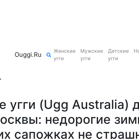
Женские
Мужские
Детские
Н
Ouggi.Ru
угги
угги
угги
ь
угги (Ugg Australia) 
осквы: недорогие зим
ких сапожках не страш