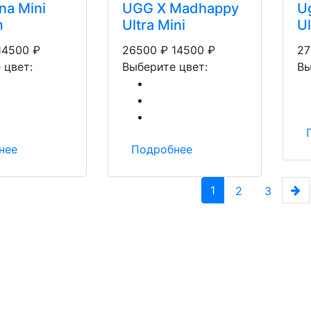
na Mini
UGG X Madhappy
U
m
Ultra Mini
Ul
14500
₽
26500
₽
14500
₽
27
 цвет:
Выберите цвет:
Вы
нее
Подробнее
(current)
N
1
2
3