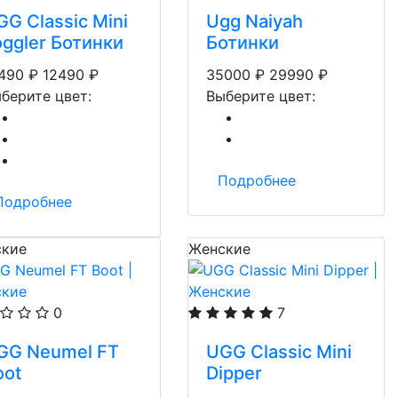
GG Classic Mini
Ugg Naiyah
oggler Ботинки
Ботинки
490
₽
12490
₽
35000
₽
29990
₽
берите цвет:
Выберите цвет:
Подробнее
Подробнее
кие
Женские
0
7
GG Neumel FT
UGG Classic Mini
oot
Dipper