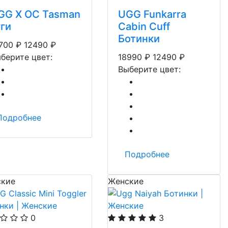
GG X OC Tasman
UGG Funkarra
гги
Cabin Cuff
Ботинки
700
₽
12490
₽
берите цвет:
18990
₽
12490
₽
Выберите цвет:
Подробнее
Подробнее
кие
Женские
0
3