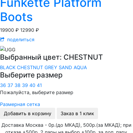
Funkette Platform
Boots
19900 ₽
12990 ₽
поделиться
Выбранный цвет: CHESTNUT
BLACK
CHESTNUT
GREY
SAND
AQUA
Выберите размер
36
37
38
39
40
41
Пожалуйста, выберите размер
Размерная сетка
Добавить в корзину
Заказ в 1 клик
Доставка Москва - 0р.(до МКАД), 500р.(за МКАД); при
отказе +500р. 2 пары на выбор +100р. за доп. пару.