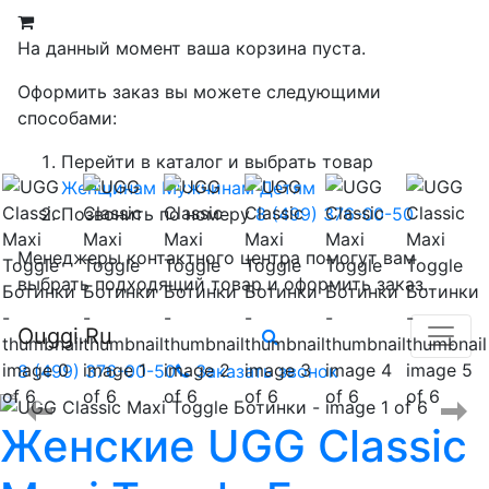
На данный момент ваша корзина пуста.
Оформить заказ вы можете следующими
способами:
Перейти в каталог и выбрать товар
Женщинам
Мужчинам
Детям
Позвонить по номеру
8 (499) 376-00-50
Менеджеры контактного центра помогут вам
выбрать подходящий товар и оформить заказ.
Ouggi.Ru
8 (499) 376-00-50
Заказать звонок
Женские
UGG Classic