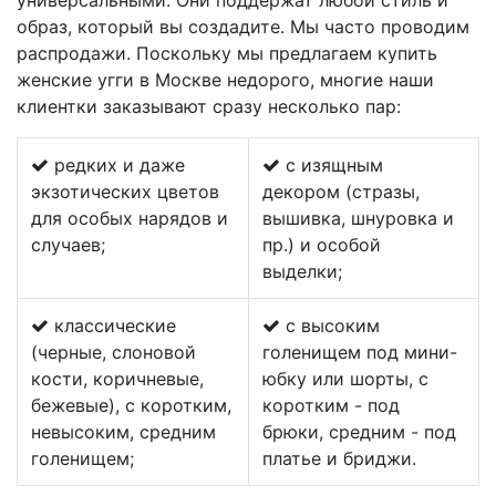
универсальными. Они поддержат любой стиль и
образ, который вы создадите. Мы часто проводим
распродажи. Поскольку мы предлагаем купить
женские угги в Москве недорого, многие наши
клиентки заказывают сразу несколько пар:
редких и даже
с изящным
экзотических цветов
декором (стразы,
для особых нарядов и
вышивка, шнуровка и
случаев;
пр.) и особой
выделки;
классические
с высоким
(черные, слоновой
голенищем под мини-
кости, коричневые,
юбку или шорты, с
бежевые), с коротким,
коротким - под
невысоким, средним
брюки, средним - под
голенищем;
платье и бриджи.