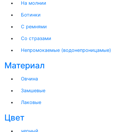
На молнии
Ботинки
С ремнями
Со стразами
Непромокаемые (водонепроницамые)
Материал
Овчина
Замшевые
Лаковые
Цвет
черный