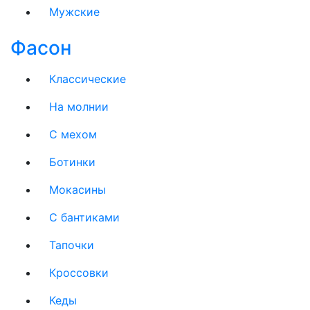
Мужские
Фасон
Классические
На молнии
C мехом
Ботинки
Мокасины
С бантиками
Тапочки
Кроссовки
Кеды