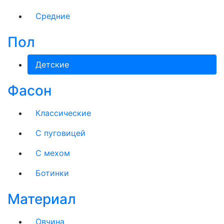
Средние
Пол
Детские
Фасон
Классические
С пуговицей
C мехом
Ботинки
Материал
Овчина