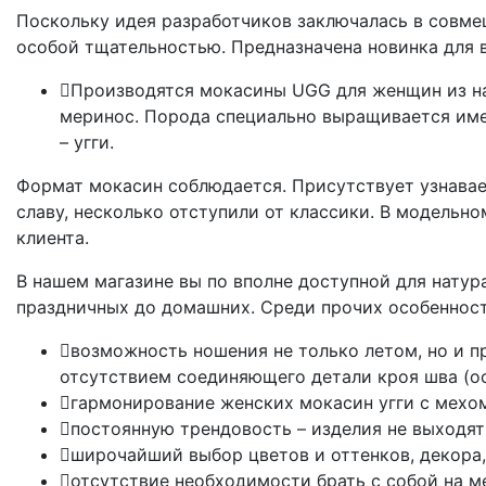
Поскольку идея разработчиков заключалась в совме
особой тщательностью. Предназначена новинка для 
Производятся мокасины UGG для женщин из н
меринос. Порода специально выращивается име
– угги.
Формат мокасин соблюдается. Присутствует узнавае
славу, несколько отступили от классики. В модель
клиента.
В нашем магазине вы по вполне доступной для натура
праздничных до домашних. Среди прочих особенност
возможность ношения не только летом, но и пр
отсутствием соединяющего детали кроя шва (о
гармонирование женских мокасин угги с мехом
постоянную трендовость – изделия не выходят 
широчайший выбор цветов и оттенков, декора, 
отсутствие необходимости брать с собой на ме