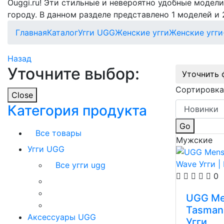
Ouggi.ru! Эти стильные и невероятно удобные модел
городу. В данном разделе представлено 1 моделей и
Главная
Каталог
Угги UGG
Женские угги
Женские угг
Назад
Уточните выбор:
Уточнить 
Сортировка
Close
Категория продукта
Go
Все товары
Мужские
Угги UGG
Все угги ugg
0
UGG M
Tasman
Аксессуары UGG
Угги