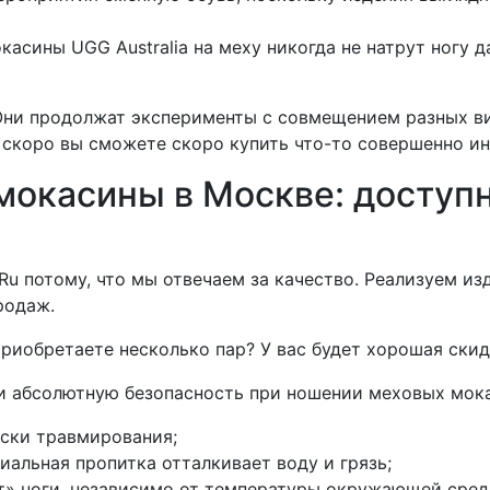
касины UGG Australia на меху никогда не натрут ногу 
 Они продолжат эксперименты с совмещением разных в
о скоро вы сможете скоро купить что-то совершенно и
 мокасины в Москве: доступ
u потому, что мы отвечаем за качество. Реализуем из
родаж.
риобретаете несколько пар? У вас будет хорошая скид
и абсолютную безопасность при ношении меховых мока
иски травмирования;
иальная пропитка отталкивает воду и грязь;
ат» ноги, независимо от температуры окружающей сред