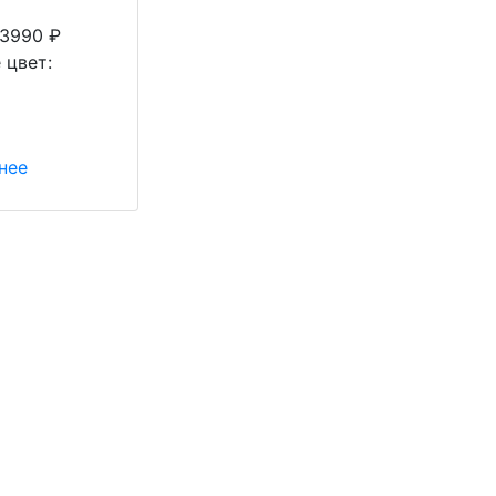
13990
₽
 цвет:
нее