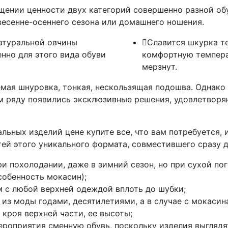
щении ценности двух категорий совершенно разной об
весенне-осеннего сезона или домашнего ношения.
атуральной овчины
Славится шкурка т
нно для этого вида обуви
комфортную температ
мерзнут.
мая шнуровка, тонкая, нескользящая подошва. Однако
ном ряду появились эксклюзивные решения, удовлетвор
льных изделий цене купите все, что вам потребуется, 
ей этого уникального формата, совместившего сразу д
и похолодании, даже в зимний сезон, но при сухой пог
собенность мокасин);
 с любой верхней одеждой вплоть до шубки;
из моды годами, десятилетиями, а в случае с мокасина
кроя верхней части, ее высоты;
роприятия сменную обувь, поскольку изделия выглядят