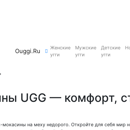
Женские
Мужские
Детские
Н
Ouggi.Ru
угги
угги
угги
ь
ны UGG — комфорт, с
ги-мокасины на меху недорого. Откройте для себя мир 