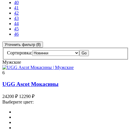
40
41
42
43
44
45
46
Уточнить фильтр (8)
Сортировка:
Go
Мужские
6
UGG Ascot Мокасины
24200
₽
12290
₽
Выберите цвет: