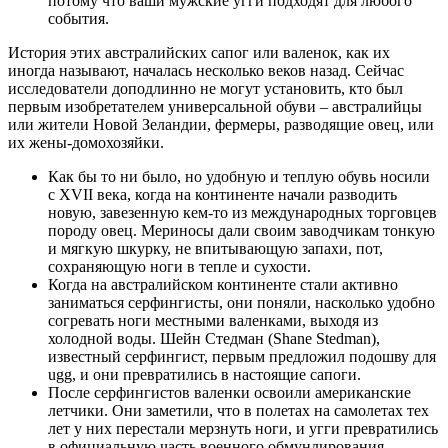
потому что ваши мужские угги подходят для любого
события.
История этих австралийских сапог или валенок, как их
иногда называют, началась несколько веков назад. Сейчас
исследователи доподлинно не могут установить, кто был
первым изобретателем универсальной обуви – австралийцы
или жители Новой Зеландии, фермеры, разводящие овец, или
их жены-домохозяйки.
Как бы то ни было, но удобную и теплую обувь носили
с XVII века, когда на континенте начали разводить
новую, завезенную кем-то из международных торговцев
породу овец. Мериносы дали своим заводчикам тонкую
и мягкую шкурку, не впитывающую запахи, пот,
сохраняющую ноги в тепле и сухости.
Когда на австралийском континенте стали активно
заниматься серфингисты, они поняли, насколько удобно
согревать ноги местными валенками, выходя из
холодной воды. Шейн Стедман (Shane Stedman),
известный серфингист, первым предложил подошву для
ugg, и они превратились в настоящие сапоги.
После серфингистов валенки освоили американские
летчики. Они заметили, что в полетах на самолетах тех
лет у них перестали мерзнуть ноги, и угги превратились
в официальную часть военного обмундирования.