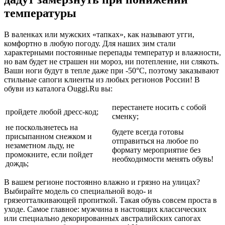
температуры
В валенках или мужских «тапках», как называют угги,
комфортно в любую погоду. Для наших зим стали
характерными постоянные перепады температур и влажности,
но вам будет не страшен ни мороз, ни потепление, ни слякоть.
Ваши ноги будут в тепле даже при -50°С, поэтому заказывают
стильные сапоги клиенты из любых регионов России! В
обуви из каталога Ouggi.Ru вы:
перестанете носить с собой
пройдете любой дресс-код;
сменку;
не поскользнетесь на
будете всегда готовы
присыпанном снежком и
отправиться на любое по
незаметном льду, не
формату мероприятие без
промокните, если пойдет
необходимости менять обувь!
дождь;
В вашем регионе постоянно влажно и грязно на улицах?
Выбирайте модель со специальной водо- и
грязеотталкивающей пропиткой. Такая обувь совсем проста в
уходе. Самое главное: мужчина в настоящих классических
или специально декорированных австралийских сапогах