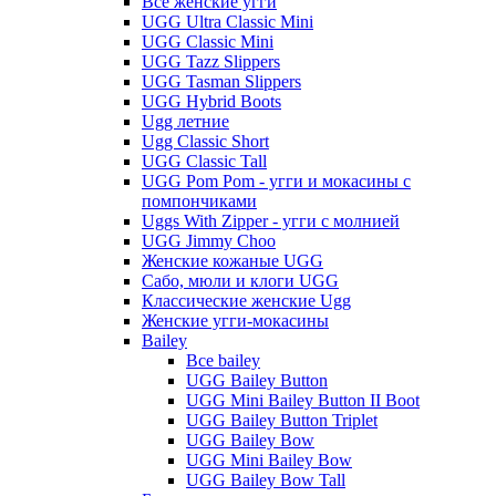
Все женские угги
UGG Ultra Classic Mini
UGG Classic Mini
UGG Tazz Slippers
UGG Tasman Slippers
UGG Hybrid Boots
Ugg летние
Ugg Classic Short
UGG Classic Tall
UGG Pom Pom - угги и мокасины с
помпончиками
Uggs With Zipper - угги с молнией
UGG Jimmy Choo
Женские кожаные UGG
Сабо, мюли и клоги UGG
Классические женские Ugg
Женские угги-мокасины
Bailey
Все bailey
UGG Bailey Button
UGG Mini Bailey Button II Boot
UGG Bailey Button Triplet
UGG Bailey Bow
UGG Mini Bailey Bow
UGG Bailey Bow Tall