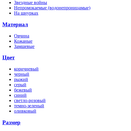
Звездные войны
Непромокаемые (водонепроницамые)
На шнурках
Материал
Овчина
Кожаные
Замшевые
Цвет
коричневый
черный
рыжий
серый
бежевый
синий
светло-розовый
темно-зеленый
оливковый
Размер