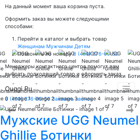
На данный момент ваша корзина пуста.
Оформить заказ вы можете следующими
способами:
Перейти в каталог и выбрать товар
Женщинам
Мужчинам
Детям
Позвонить по номеру
8 (499) 376-00-50
Менеджеры контактного центра помогут вам
выбрать подходящий товар и оформить заказ.
Ouggi.Ru
8 (499) 376-00-50
Заказать звонок
Мужские
UGG Neumel
Ghillie Ботинки