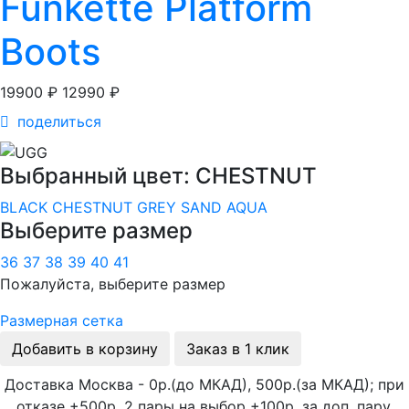
Funkette Platform
Boots
19900 ₽
12990 ₽
поделиться
Выбранный цвет: CHESTNUT
BLACK
CHESTNUT
GREY
SAND
AQUA
Выберите размер
36
37
38
39
40
41
Пожалуйста, выберите размер
Размерная сетка
Добавить в корзину
Заказ в 1 клик
Доставка Москва - 0р.(до МКАД), 500р.(за МКАД); при
отказе +500р. 2 пары на выбор +100р. за доп. пару.