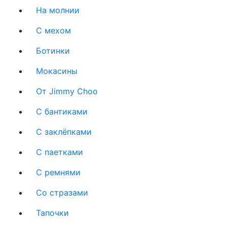
На молнии
C мехом
Ботинки
Мокасины
От Jimmy Choo
С бантиками
С заклёпками
С паетками
С ремнями
Со стразами
Тапочки