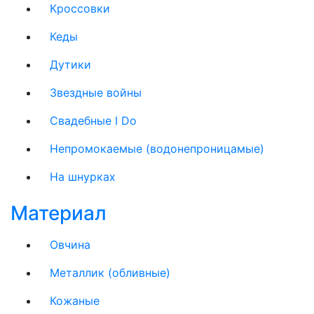
Кроссовки
Кеды
Дутики
Звездные войны
Свадебные I Do
Непромокаемые (водонепроницамые)
На шнурках
Материал
Овчина
Металлик (обливные)
Кожаные