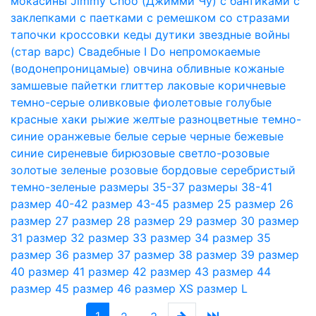
мокасины
Jimmy Choo (Джимми Чу)
с бантиками
с
заклепками
с паетками
с ремешком
со стразами
тапочки
кроссовки
кеды
дутики
звездные войны
(стар варс)
Свадебные I Do
непромокаемые
(водонепроницамые)
овчина
обливные
кожаные
замшевые
пайетки
глиттер
лаковые
коричневые
темно-серые
оливковые
фиолетовые
голубые
красные
хаки
рыжие
желтые
разноцветные
темно-
синие
оранжевые
белые
серые
черные
бежевые
синие
сиреневые
бирюзовые
светло-розовые
золотые
зеленые
розовые
бордовые
серебристый
темно-зеленые
размеры 35-37
размеры 38-41
размер 40-42
размер 43-45
размер 25
размер 26
размер 27
размер 28
размер 29
размер 30
размер
31
размер 32
размер 33
размер 34
размер 35
размер 36
размер 37
размер 38
размер 39
размер
40
размер 41
размер 42
размер 43
размер 44
размер 45
размер 46
размер XS
размер L
(current)
Next