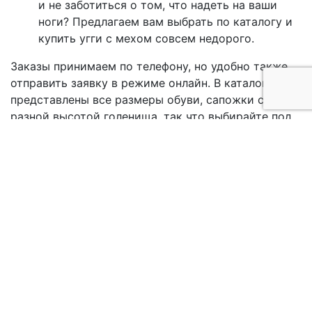
и не заботиться о том, что надеть на ваши
ноги? Предлагаем вам выбрать по каталогу и
купить угги с мехом совсем недорого.
Заказы принимаем по телефону, но удобно также
отправить заявку в режиме онлайн. В каталоге
представлены все размеры обуви, сапожки с
разной высотой голенища, так что выбирайте под
брюки, платье и даже под юбки-мини. Вы все еще
думаете? Звоните или пишите нам, и вежливые
консультанты развеют все ваши сомнения.
Заказать угги быстро и просто, приобрести
недорого с удобной доставкой? Все возможно в
нашем магазине!
Загрузка...
Контакты
Каталог