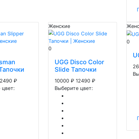
Женские
Женс
0
0
U
sman
UGG Disco Color
26
 Тапочки
Slide Тапочки
Вы
12490
₽
10000
₽
12490
₽
 цвет:
Выберите цвет: