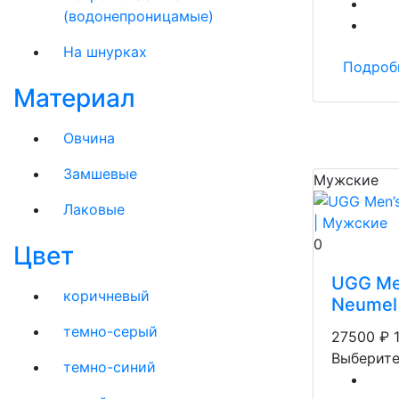
(водонепроницамые)
На шнурках
Подроб
Материал
Овчина
Замшевые
Мужские
Лаковые
0
Цвет
UGG Me
коричневый
Neumel
темно-серый
27500
₽
Выберите
темно-синий