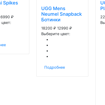
i Spikes
U
UGG Mens
P
Neumel Snapback
26990
₽
22
Ботинки
 цвет:
Вы
18200
₽
12990
₽
Выберите цвет:
нее
Подробнее