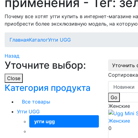
применения - Тег: з
Почему все хотят угги купить в интернет-магазине 
приобрести более эксклюзивную модель, на которую
Главная
Каталог
Угги UGG
Назад
Уточните выбор:
Уточнить 
Сортировка
Close
Категория продукта
Go
Все товары
Женские
Угги UGG
угги ugg
0