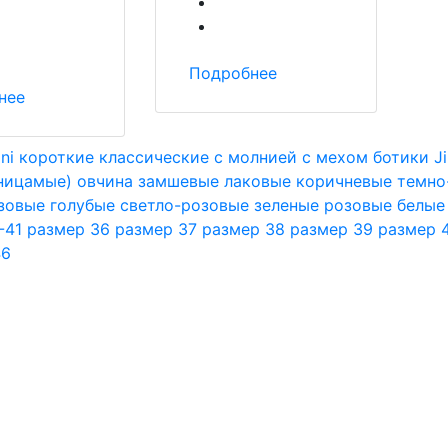
Подробнее
нее
ni
короткие
классические
с молнией
с мехом
ботики
J
ницамые)
овчина
замшевые
лаковые
коричневые
темно
зовые
голубые
светло-розовые
зеленые
розовые
белые
-41
размер 36
размер 37
размер 38
размер 39
размер 
46