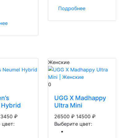
Подробнее
нее
Женские
0
n’s
UGG X Madhappy
 Hybrid
Ultra Mini
13450
₽
26500
₽
14500
₽
 цвет:
Выберите цвет: