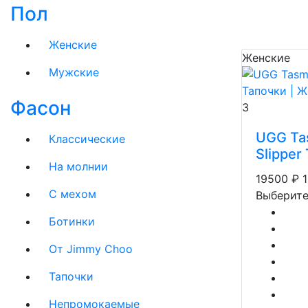
Пол
Женские
Женские
Мужские
Фасон
3
UGG Ta
Классические
Slipper
На молнии
19500
₽
C мехом
Выберите
Ботинки
От Jimmy Choo
Тапочки
Непромокаемые