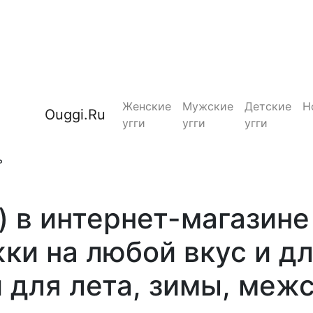
Женские
Мужские
Детские
Н
Ouggi.Ru
угги
угги
угги
ь
) в интернет-магазине
ки на любой вкус и дл
для лета, зимы, меж