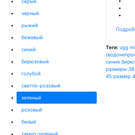
серый
черный
рыжий
Подроб
бежевый
Теги:
ugg mi
синий
(водонепро
бирюзовый
синие
бирю
размеры 38
голубой
45
размер 
светло-розовый
зеленый
розовый
белый
темно-зеленый