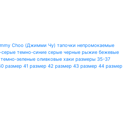
immy Choo (Джимми Чу)
тапочки
непромокаемые
-серые
темно-синие
серые
черные
рыжие
бежевые
темно-зеленые
оливковые
хаки
размеры 35-37
40
размер 41
размер 42
размер 43
размер 44
размер