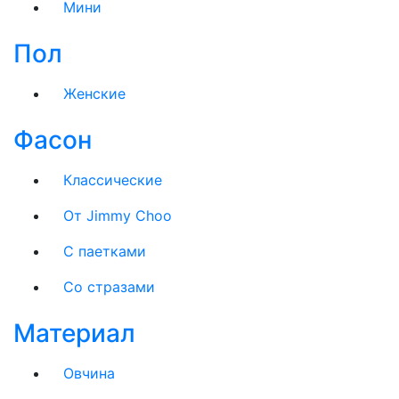
Мини
Пол
Женские
Фасон
Классические
От Jimmy Choo
С паетками
Со стразами
Материал
Овчина