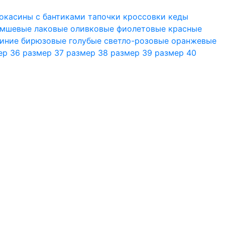
окасины
с бантиками
тапочки
кроссовки
кеды
амшевые
лаковые
оливковые
фиолетовые
красные
иние
бирюзовые
голубые
светло-розовые
оранжевые
ер 36
размер 37
размер 38
размер 39
размер 40