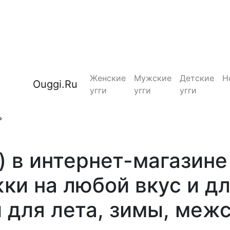
Женские
Мужские
Детские
Н
Ouggi.Ru
угги
угги
угги
ь
) в интернет-магазине
ки на любой вкус и дл
для лета, зимы, меж