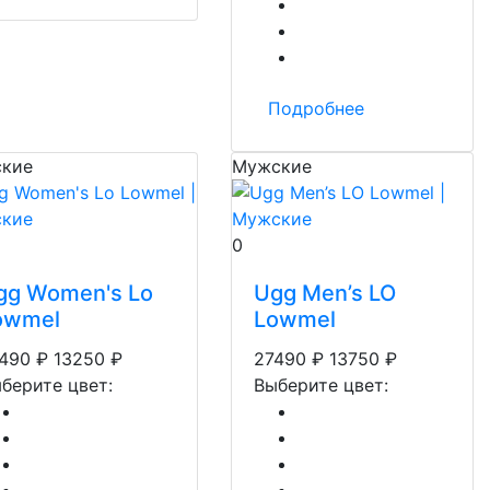
Подробнее
кие
Мужские
0
gg Women's Lo
Ugg Men’s LO
owmel
Lowmel
490
₽
13250
₽
27490
₽
13750
₽
берите цвет:
Выберите цвет: