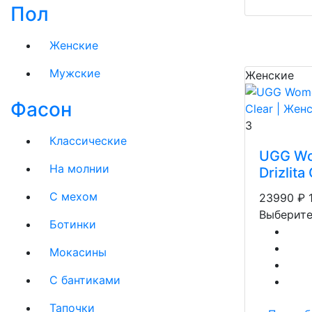
Пол
Женские
Мужские
Женские
Фасон
3
Классические
UGG W
На молнии
Drizlita
C мехом
23990
₽
Выберите
Ботинки
Мокасины
С бантиками
Тапочки