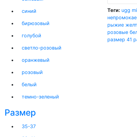
Теги:
ugg mi
синий
непромокае
бирюзовый
рыжие
жел
розовые
бе
голубой
размер 41
р
светло-розовый
оранжевый
розовый
белый
темно-зеленый
Размер
35-37