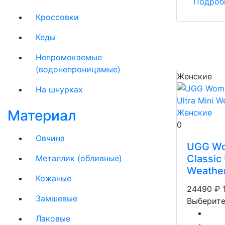
Подроб
Кроссовки
Кеды
Непромокаемые
(водонепроницамые)
Женские
На шнурках
Материал
0
Овчина
UGG Wo
Classic 
Металлик (обливные)
Weather
Кожаные
24490
₽
Замшевые
Выберите
Лаковые