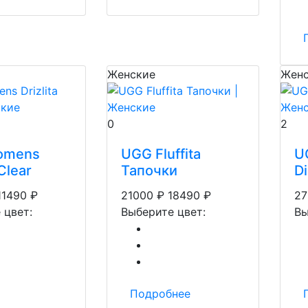
Женские
Женс
0
2
omens
UGG Fluffita
U
 Clear
Тапочки
D
11490
₽
21000
₽
18490
₽
27
 цвет:
Выберите цвет:
Вы
Подробнее