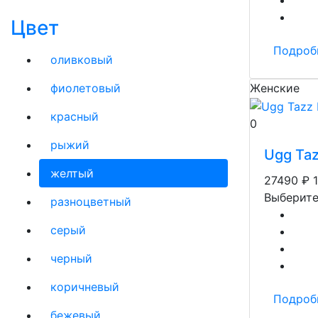
Цвет
Подроб
оливковый
фиолетовый
Женские
красный
0
рыжий
Ugg Taz
желтый
27490
₽
Выберите
разноцветный
серый
черный
коричневый
Подроб
бежевый