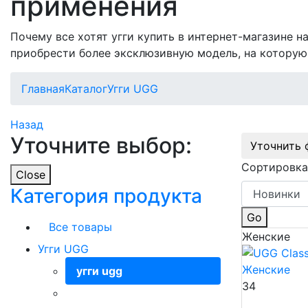
применения
Почему все хотят угги купить в интернет-магазине 
приобрести более эксклюзивную модель, на которую
Главная
Каталог
Угги UGG
Назад
Уточните выбор:
Уточнить 
Сортировка
Close
Категория продукта
Go
Все товары
Женские
Угги UGG
угги ugg
34