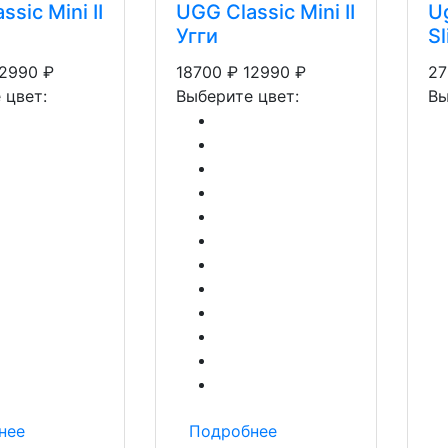
sic Mini II
UGG Classic Mini II
Ug
Угги
S
12990
₽
18700
₽
12990
₽
27
 цвет:
Выберите цвет:
Вы
нее
Подробнее