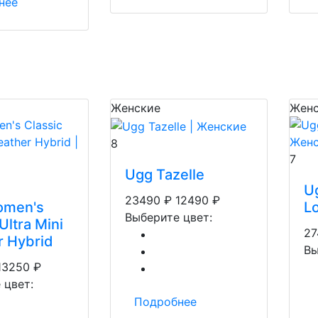
нее
Женские
Женс
8
7
Ugg Tazelle
U
23490
₽
12490
₽
men's
L
Выберите цвет:
Ultra Mini
27
 Hybrid
Вы
13250
₽
 цвет:
Подробнее