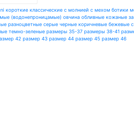
ni
короткие
классические
с молнией
с мехом
ботики
м
мые (водонепроницамые)
овчина
обливные
кожаные
з
тые
разноцветные
серые
черные
коричневые
бежевые
с
лые
темно-зеленые
размеры 35-37
размеры 38-41
разм
азмер 42
размер 43
размер 44
размер 45
размер 46