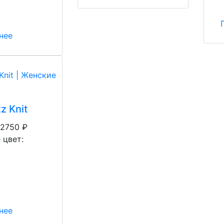
нее
z Knit
12750
₽
 цвет:
нее