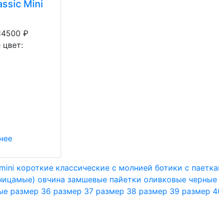
ssic Mini
14500
₽
 цвет:
нее
mini
короткие
классические
с молнией
ботики
с паетк
ницамые)
овчина
замшевые
пайетки
оливковые
черные
ые
размер 36
размер 37
размер 38
размер 39
размер 4