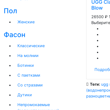
UGG Cla
Blow
Пол
26500
₽
Женские
Выберите
Фасон
Классические
На молнии
Ботинки
Подроб
С паетками
Теги:
ugg 
Со стразами
(водонепро
Дутики
разноцветн
Непромокаемые