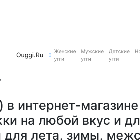
Женские
Мужские
Детские
Н
Ouggi.Ru
угги
угги
угги
ь
) в интернет-магазине
ки на любой вкус и дл
для лета, зимы, меж