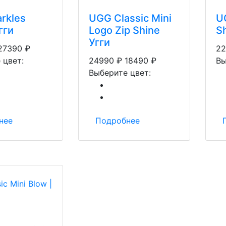
rkles
UGG Classic Mini
U
гги
Logo Zip Shine
S
Угги
27390
₽
22
 цвет:
24990
₽
18490
₽
Вы
Выберите цвет:
нее
Подробнее