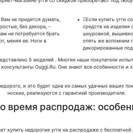
ернет-магазине угги со скидкой приобретают под любу
 Вам не придется думать,
Если купить угги с
ростые, без декора, -
средств на изделия 
Вам не потребуется брать
шнуровкой, вышивкой
, меняя ее. Ноги в
опять же вспомним п
декорированные под
едставлено 5 моделей . Многие наши покупатели испыт
консультанты Ouggi.Ru. Они знают все особенности и 
недорого, и это будет одна из самых удачных ваших по
ноские, реализуются с гарантией производителя.
 во время распродаж: особе
ает купить недорогие угги на распродаже с бесплатной