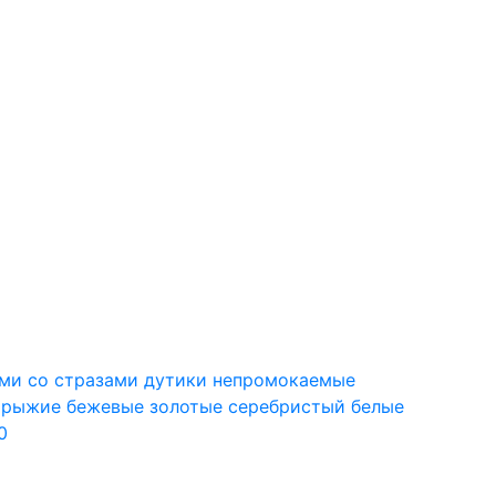
ами
со стразами
дутики
непромокаемые
рыжие
бежевые
золотые
серебристый
белые
0