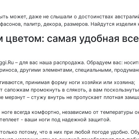
 Быть может, даже не слышали о достоинствах австрали
фасонов, палитр, декора, размеров. Найдутся изделия 
м цветом: самая удобная вс
ggi.Ru – для вас наша распродажа. Обрадуем вас: носи
риноса, другими элементами, специальными, продума
гиваются, принимая форму ноги хозяйки или хозяина;
т сапожкам промокнуть в слякоть, а вам поскользнутьс
 не мерзнут – стужу внутрь не пропускает плотная зам
и ноге всегда комфортно, независимо от температуры 
отеплеет - ваши ноги под надежной защитой.
лько потому, что в них при любой погоде удобно. Обув