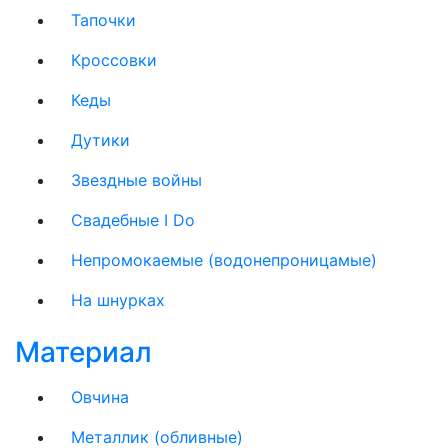
Тапочки
Кроссовки
Кеды
Дутики
Звездные войны
Свадебные I Do
Непромокаемые (водонепроницамые)
На шнурках
Материал
Овчина
Металлик (обливные)