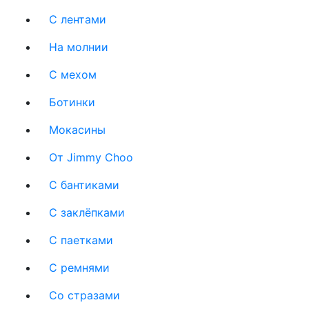
С лентами
На молнии
C мехом
Ботинки
Мокасины
От Jimmy Choo
С бантиками
С заклёпками
С паетками
С ремнями
Со стразами