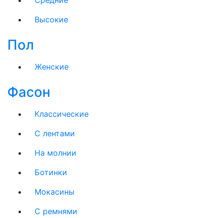
Средние
Высокие
Пол
Женские
Фасон
Классические
С лентами
На молнии
Ботинки
Мокасины
С ремнями