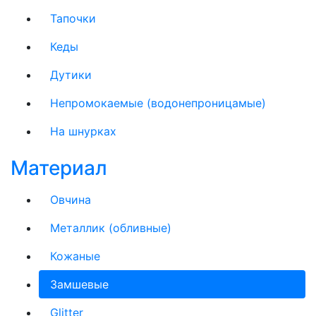
Тапочки
Кеды
Дутики
Непромокаемые (водонепроницамые)
На шнурках
Материал
Овчина
Металлик (обливные)
Кожаные
Замшевые
Glitter