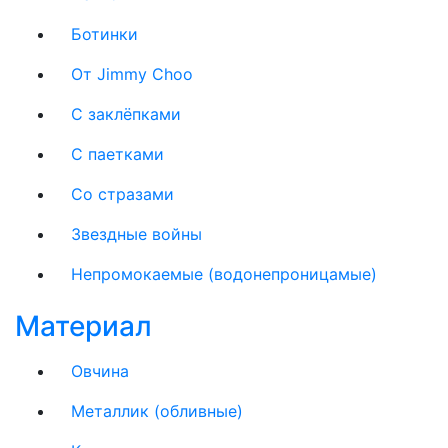
Ботинки
От Jimmy Choo
С заклёпками
С паетками
Со стразами
Звездные войны
Непромокаемые (водонепроницамые)
Материал
Овчина
Металлик (обливные)