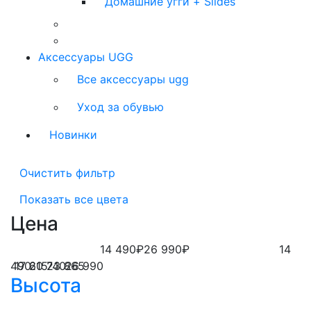
Домашние угги + Slides
Аксессуары UGG
Все аксессуары ugg
Уход за обувью
Новинки
Очистить фильтр
Показать все цвета
Цена
14 490₽
26 990₽
14
490
17 615
20 740
23 865
26 990
Высота