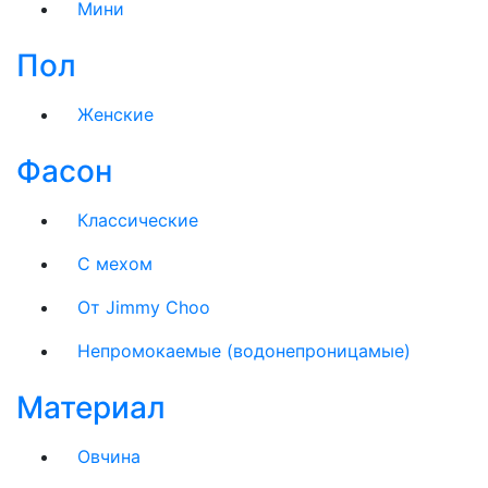
Мини
Пол
Женские
Фасон
Классические
C мехом
От Jimmy Choo
Непромокаемые (водонепроницамые)
Материал
Овчина