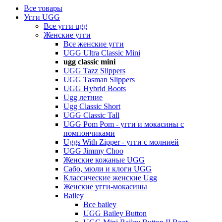
Все товары
Угги UGG
Все угги ugg
Женские угги
Все женские угги
UGG Ultra Classic Mini
ugg classic mini
UGG Tazz Slippers
UGG Tasman Slippers
UGG Hybrid Boots
Ugg летние
Ugg Classic Short
UGG Classic Tall
UGG Pom Pom - угги и мокасины с
помпончиками
Uggs With Zipper - угги с молнией
UGG Jimmy Choo
Женские кожаные UGG
Сабо, мюли и клоги UGG
Классические женские Ugg
Женские угги-мокасины
Bailey
Все bailey
UGG Bailey Button