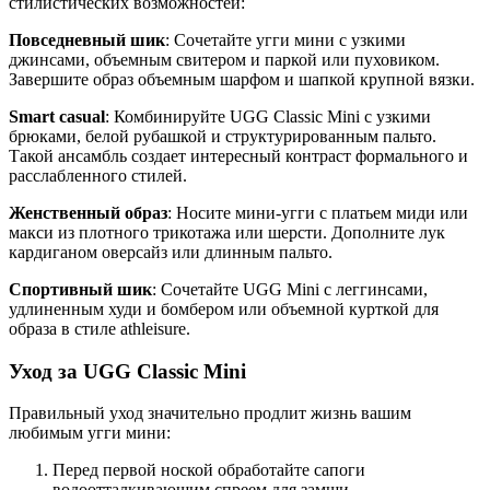
стилистических возможностей:
Повседневный шик
: Сочетайте угги мини с узкими
джинсами, объемным свитером и паркой или пуховиком.
Завершите образ объемным шарфом и шапкой крупной вязки.
Smart casual
: Комбинируйте UGG Classic Mini с узкими
брюками, белой рубашкой и структурированным пальто.
Такой ансамбль создает интересный контраст формального и
расслабленного стилей.
Женственный образ
: Носите мини-угги с платьем миди или
макси из плотного трикотажа или шерсти. Дополните лук
кардиганом оверсайз или длинным пальто.
Спортивный шик
: Сочетайте UGG Mini с леггинсами,
удлиненным худи и бомбером или объемной курткой для
образа в стиле athleisure.
Уход за UGG Classic Mini
Правильный уход значительно продлит жизнь вашим
любимым угги мини:
Перед первой ноской обработайте сапоги
водоотталкивающим спреем для замши.