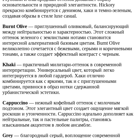
основательности и природной элегантности. Hickory
прекрасно комбинируется с денимом, хаки и темно-зеленым,
создавая образы в стиле luxe casual.
Burnt Olive
— приглушенный оливковый, балансирующий
между нейтральностью и характерностью. Этот сложный
оттенок зеленого с землистыми нотами становится
интересной альтернативой базовым цветам. Burnt Olive
великолепно сочетается с бежевыми, серыми и коричневыми
тонами, а также создает эффектный контраст с черным.
Khaki
— практичный милитари-оттенок в современной
интерпретации. Универсальный цвет, который легко
интегрируется в любой гардероб. Хаки отлично
комбинируется как с яркими, так и с приглушенными
цветами, привнося в образ нотки сдержанной
урбанистической эстетики.
Cappuccino
— нежный кофейный оттенок с молочным
подтоном. Этот элегантный цвет создает ощущение мягкой
роскоши и утонченности. Cappuccino идеально дополняет как
нейтральные, так и пастельные палитры, становясь
изысканным акцентом в любом ансамбле.
Grey
— благородный серый, воплощение современной