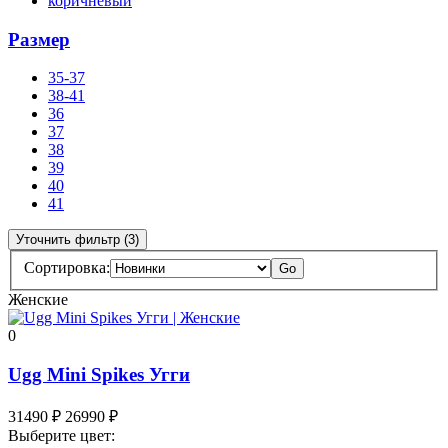
коричневый
Размер
35-37
38-41
36
37
38
39
40
41
Уточнить фильтр (3)
Сортировка:
Go
Женские
0
Ugg Mini Spikes Угги
31490
₽
26990
₽
Выберите цвет: