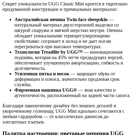
Секрет уникальности UGG Classic Mini кроется в тщательно
продуманной конструкции и премиальных материалах:
Австралийская овчина Twin-face sheepskin
—
натуральный материал двухсторонней выделки со
шкурой снаружи и мягкой шерстью внутри. Овчина
обладает уникальными терморегулирующими
свойствами: согревает в холод и не дает ногам
перегреваться при высоких температурах.
Технология Treadlite by UGG™
— инновационная
подошва, которая на 45% легче предыдущих версий,
обеспечивает улучшенную амортизацию, гибкость и
долговечность.
Усиленная пятка и носок
— защищает обувь от
деформации и износа, значительно продлевая срок
службы.
Фирменная нашивка UGG®
— знак качества и
аутентичности, расположенный на задней части сапога.
Благодаря лаконичному дизайну без лишних деталей и
укороченному голенищу, UGG Mini идеально сочетаются с
любым гардеробом — от классических джинсов до
элегантных платьев.
Палитра настроения: цветовые решения UGG