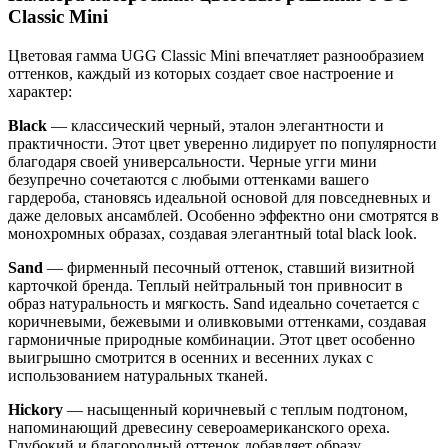
Classic Mini
Цветовая гамма UGG Classic Mini впечатляет разнообразием
оттенков, каждый из которых создает свое настроение и
характер:
Black
— классический черный, эталон элегантности и
практичности. Этот цвет уверенно лидирует по популярности
благодаря своей универсальности. Черные угги мини
безупречно сочетаются с любыми оттенками вашего
гардероба, становясь идеальной основой для повседневных и
даже деловых ансамблей. Особенно эффектно они смотрятся в
монохромных образах, создавая элегантный total black look.
Sand
— фирменный песочный оттенок, ставший визитной
карточкой бренда. Теплый нейтральный тон привносит в
образ натуральность и мягкость. Sand идеально сочетается с
коричневыми, бежевыми и оливковыми оттенками, создавая
гармоничные природные комбинации. Этот цвет особенно
выигрышно смотрится в осенних и весенних луках с
использованием натуральных тканей.
Hickory
— насыщенный коричневый с теплым подтоном,
напоминающий древесину североамериканского ореха.
Глубокий и благородный оттенок добавляет образу