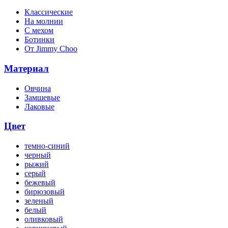
Классические
На молнии
C мехом
Ботинки
От Jimmy Choo
Материал
Овчина
Замшевые
Лаковые
Цвет
темно-синий
черный
рыжий
серый
бежевый
бирюзовый
зеленый
белый
оливковый