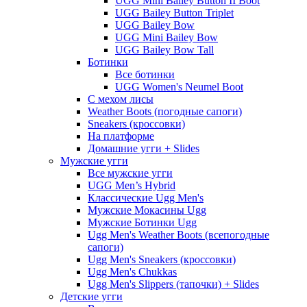
UGG Mini Bailey Button II Boot
UGG Bailey Button Triplet
UGG Bailey Bow
UGG Mini Bailey Bow
UGG Bailey Bow Tall
Ботинки
Все ботинки
UGG Women's Neumel Boot
С мехом лисы
Weather Boots (погодные сапоги)
Sneakers (кроссовки)
На платформе
Домашние угги + Slides
Мужские угги
Все мужские угги
UGG Men’s Hybrid
Классические Ugg Men's
Мужские Мокасины Ugg
Мужские Ботинки Ugg
Ugg Men's Weather Boots (всепогодные
сапоги)
Ugg Men's Sneakers (кроссовки)
Ugg Men's Chukkas
Ugg Men's Slippers (тапочки) + Slides
Детские угги