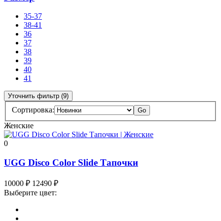
35-37
38-41
36
37
38
39
40
41
Уточнить фильтр (9)
Сортировка:
Go
Женские
0
UGG Disco Color Slide Тапочки
10000
₽
12490
₽
Выберите цвет: