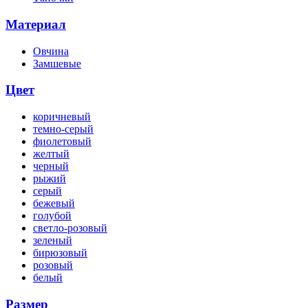
Материал
Овчина
Замшевые
Цвет
коричневый
темно-серый
фиолетовый
желтый
черный
рыжий
серый
бежевый
голубой
светло-розовый
зеленый
бирюзовый
розовый
белый
Размер