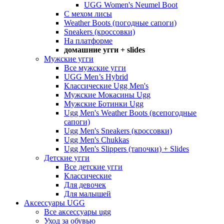
UGG Women's Neumel Boot
С мехом лисы
Weather Boots (погодные сапоги)
Sneakers (кроссовки)
На платформе
домашние угги + slides
Мужские угги
Все мужские угги
UGG Men’s Hybrid
Классические Ugg Men's
Мужские Мокасины Ugg
Мужские Ботинки Ugg
Ugg Men's Weather Boots (всепогодные
сапоги)
Ugg Men's Sneakers (кроссовки)
Ugg Men's Chukkas
Ugg Men's Slippers (тапочки) + Slides
Детские угги
Все детские угги
Классические
Для девочек
Для малышей
Аксессуары UGG
Все аксессуары ugg
Уход за обувью