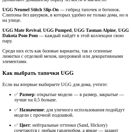
UGG Neumel Stitch Slip-On
— гибрид тапочек и ботинок.
Слипоны без шнурков, в которых удобно не только дома, но и
на улице.
UGG Mate Revival
,
UGG Pumped
,
UGG Tasman Alpine
,
UGG
Dakota Pom Pom
— каждый найдёт в этой коллекции свою
пару.
Среди них есть как базовые варианты, так и сезонные
лимитки с отделкой мехом, шнуровкой или декоративными
элементами.
Как выбрать тапочки UGG
Если вы впервые выбираете UGG для дома, учтите:
✅
Размер
: открытые модели — в размер, закрытые —
лучше на 0,5 больше.
✅
Назначение
: для уличного использования подойдут
модели с прочной подошвой.
✅
Цвет
: нейтральные оттенки (Sand, Hickory)
сочетаются с любым гардеробом, а яркие — задают