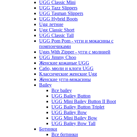
UGG Classic Mini
UGG Tazz Slippers
UGG Tasman Slippers
UGG Hybrid Boots
Ugg летние
Ugg Classic Short
UGG Classic Tall
UGG Pom Pom - угги и мокасины с
помпончиками
Uggs With Zipper - угги с молнией
UGG Jimmy Choo
Женские кожаные UGG
Сабо, мюли и клоги UGG
Классические женские Ugg
Женские угги-мокасины
Bailey
Все bailey
UGG Bailey Button
UGG Mini Bailey Button II Boot
UGG Bailey Button Triplet
UGG Bailey Bow
UGG Mini Bailey Bow
UGG Bailey Bow Tall
Ботинки
Все ботинки