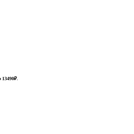
о 13490₽
.