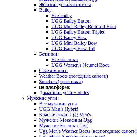
Женские угги-мокасины
Bailey
Все bailey
UGG Bailey Button
UGG Mini Bailey Button II Boot
UGG Bailey Button Triplet
UGG Bailey Bow
UGG Mini Bailey Bow
UGG Bailey Bow Tall
Ботинки
Все ботинки
UGG Women's Neumel Boot
С мехом лисы
Weather Boots (погодные сапоги)
Sneakers (кроссовки)
на платформе
Домашние угги + Slides
Мужские угги
Все мужские угги
UGG Men’s Hybrid
Классические Ugg Men's
Мужские Мокасины Ugg
Мужские Ботинки Ugg
Ugg Men's Weather Boots (всепогодные сапоги
Ugg Men's Sneakers (кроссовки)