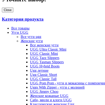
Close
Категория продукта
Все товары
Угги UGG
Все угги ugg
Женские угги
Все женские угги
UGG Ultra Classic Mini
UGG Classic Mini
UGG Tazz Slippers
UGG Tasman Slippers
UGG Hybrid Boots
Ugg летние
Ugg Classic Short
UGG Classic Tall
UGG Pom Pom - угги и мокасины с помпончи
Uggs With Zipper - угги с молнией
UGG Jimmy Choo
Женские кожаные UGG
Сабо, мюли и клоги UGG
Классические женские Ugg