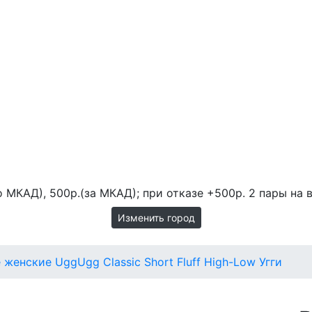
 МКАД), 500р.(за МКАД); при отказе +500р. 2 пары на в
Изменить город
е женские Ugg
Ugg Classic Short Fluff High-Low Угги