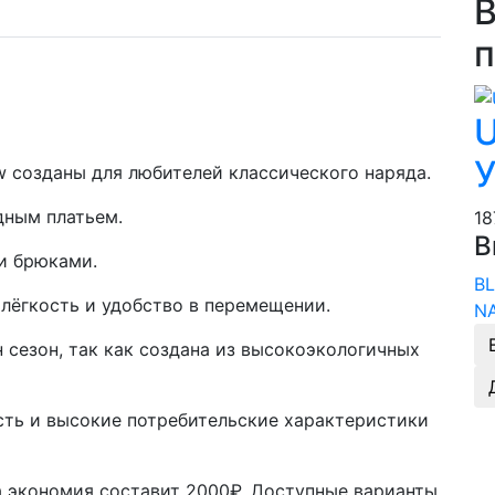
В
п
U
У
Low созданы для любителей классического наряда.
дным платьем.
1
В
и брюками.
B
 лёгкость и удобство в перемещении.
N
 сезон, так как создана из высокоэкологичных
ть и высокие потребительские характеристики
а экономия составит 2000₽. Доступные варианты