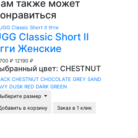
ам также может
онравиться
GG Classic Short II
гги Женские
8700 ₽
12190 ₽
ыбранный цвет: CHESTNUT
LACK
CHESTNUT
CHOCOLATE
GREY
SAND
AVY
DUSK
RED
DARK GREEN
Выберите размер
Добавить в корзину
Заказ в 1 клик