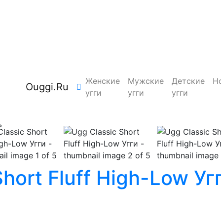
Женские
Мужские
Детские
Н
Ouggi.Ru
угги
угги
угги
ь
Short Fluff High-Low Уг