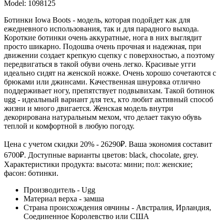
Model:
1098125
Ботинки Iowa Boots - модель, которая подойдет как для
ежедневного использования, так и для парадного выхода.
Короткие ботинки очень аккуратные, нога в них выглядит
просто шикарно. Подошва очень прочная и надежная, при
движении создает крепкую сцепку с поверхностью, а поэтому
передвигаться в такой обуви очень легко. Красивые угги
идеально сидят на женской ножке. Очень хорошо сочетаются с
брюками или джинсами. Качественная шнуровка отлично
поддерживает ногу, препятствует подвывихам. Такой ботинок
ugg - идеальный вариант для тех, кто любит активный способ
жизни и много двигается. Женская модель внутри
декорирована натуральным мехом, что делает такую обувь
теплой и комфортной в любую погоду.
Цена с учетом скидки 20% - 26290₽. Ваша экономия составит
6700₽. Доступные варианты цветов: black, chocolate, grey.
Характеристики продукта:
высота: мини; пол: женские;
фасон: ботинки.
Производитель - Ugg
Материал верха - замша
Страна происхождения овчины - Австралия, Ирландия,
Соединенное Королевство или США