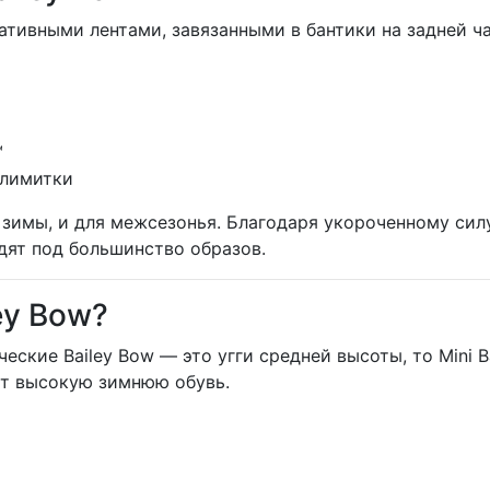
ативными лентами, завязанными в бантики на задней ч
™
е лимитки
имы, и для межсезонья. Благодаря укороченному силуэ
дят под большинство образов.
ey Bow?
ические Bailey Bow — это угги средней высоты, то Mini 
бит высокую зимнюю обувь.