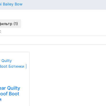
i Bailey Bow
фильтр (1)
:
ar Quilty
oof Boot
и