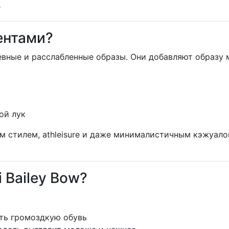
е
ентами?
вные и расслабленные образы. Они добавляют образу мя
ой лук
ым стилем, athleisure и даже минималистичным кэжуа
 Bailey Bow?
ить громоздкую обувь