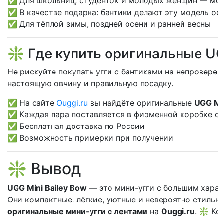
✅ Для школьниц, студенток и молодых женщин — мо
✅ В качестве подарка: бантики делают эту модель 
✅ Для тёплой зимы, поздней осени и ранней весны
❇️ Где купить оригинальные UG
Не рискуйте покупать угги с бантиками на непровер
настоящую овчину и правильную посадку.
✅ На сайте
Ouggi.ru
вы найдёте оригинальные
UGG M
✅ Каждая пара поставляется в фирменной коробке 
✅ Бесплатная доставка по России
✅ Возможность примерки при получении
❇️ Вывод
UGG Mini Bailey Bow
— это мини-угги с большим хара
Они компактные, лёгкие, уютные и невероятно стиль
оригинальные мини-угги с лентами
на
Ouggi.ru
. ❇️ 