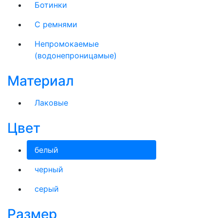
Ботинки
С ремнями
Непромокаемые
(водонепроницамые)
Материал
Лаковые
Цвет
белый
черный
серый
Размер