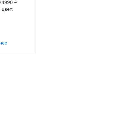
24990
₽
 цвет:
нее