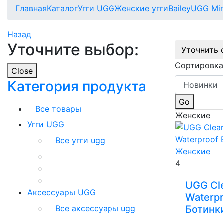
Главная
Каталог
Угги UGG
Женские угги
Bailey
UGG Min
Назад
Уточните выбор:
Уточнить 
Сортировка
Close
Категория продукта
Go
Все товары
Женские
Угги UGG
Все угги ugg
4
UGG Cle
Аксессуары UGG
Waterpr
Все аксессуары ugg
Ботинк