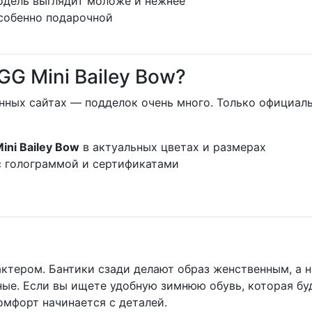
дель выглядит моложе и нежнее
особенно подарочной
G Mini Bailey Bow?
енных сайтах — подделок очень много. Только официа
ini Bailey Bow
в актуальных цветах и размерах
с голограммой и сертификатами
ктером. Бантики сзади делают образ женственным, а 
ные. Если вы ищете удобную зимнюю обувь, которая буд
Комфорт начинается с деталей.