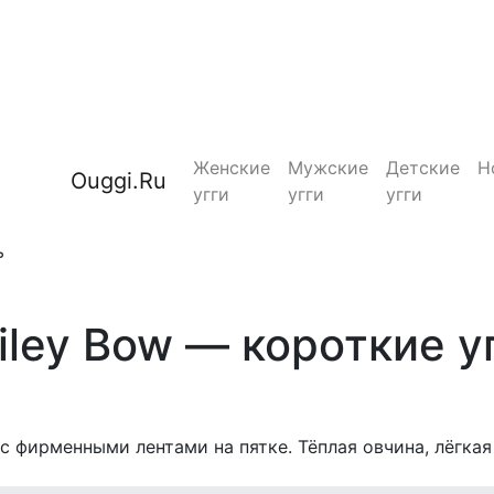
Женские
Мужские
Детские
Н
Ouggi.Ru
угги
угги
угги
ь
ley Bow — короткие у
с фирменными лентами на пятке. Тёплая овчина, лёгка