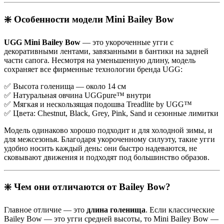
❇️ Особенности модели Mini Bailey Bow
UGG Mini Bailey Bow
— это укороченные угги с
декоративными лентами, завязанными в бантики на задней
части сапога. Несмотря на уменьшенную длину, модель
сохраняет все фирменные технологии бренда UGG:
✅ Высота голенища — около 14 см
✅ Натуральная овчина UGGpure™ внутри
✅ Мягкая и нескользящая подошва Treadlite by UGG™
✅ Цвета: Chestnut, Black, Grey, Pink, Sand и сезонные лимитки
Модель одинаково хорошо подходит и для холодной зимы, и
для межсезонья. Благодаря укороченному силуэту, такие угги
удобно носить каждый день: они быстро надеваются, не
сковывают движения и подходят под большинство образов.
❇️ Чем они отличаются от Bailey Bow?
Главное отличие — это
длина голенища
. Если классические
Bailey Bow — это угги средней высоты, то Mini Bailey Bow —