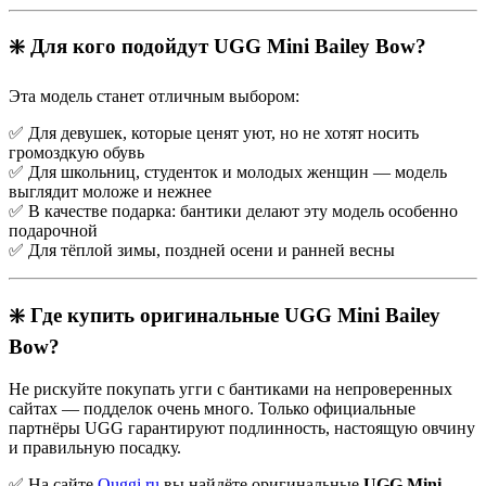
❇️ Для кого подойдут UGG Mini Bailey Bow?
Эта модель станет отличным выбором:
✅ Для девушек, которые ценят уют, но не хотят носить
громоздкую обувь
✅ Для школьниц, студенток и молодых женщин — модель
выглядит моложе и нежнее
✅ В качестве подарка: бантики делают эту модель особенно
подарочной
✅ Для тёплой зимы, поздней осени и ранней весны
❇️ Где купить оригинальные UGG Mini Bailey
Bow?
Не рискуйте покупать угги с бантиками на непроверенных
сайтах — подделок очень много. Только официальные
партнёры UGG гарантируют подлинность, настоящую овчину
и правильную посадку.
✅ На сайте
Ouggi.ru
вы найдёте оригинальные
UGG Mini