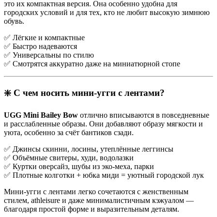
это их компактная версия. Она особенно удобна для
городских условий и для тех, кто не любит высокую зимнюю
обувь.
✅ Лёгкие и компактные
✅ Быстро надеваются
✅ Универсальны по стилю
✅ Смотрятся аккуратно даже на миниатюрной стопе
❇️ С чем носить мини-угги с лентами?
UGG Mini Bailey Bow
отлично вписываются в повседневные
и расслабленные образы. Они добавляют образу мягкости и
уюта, особенно за счёт бантиков сзади.
✅ Джинсы скинни, лосины, утеплённые леггинсы
✅ Объёмные свитеры, худи, водолазки
✅ Куртки оверсайз, шубы из эко-меха, парки
✅ Плотные колготки + юбка миди = уютный городской лук
Мини-угги с лентами легко сочетаются с женственным
стилем, athleisure и даже минималистичным кэжуалом —
благодаря простой форме и выразительным деталям.