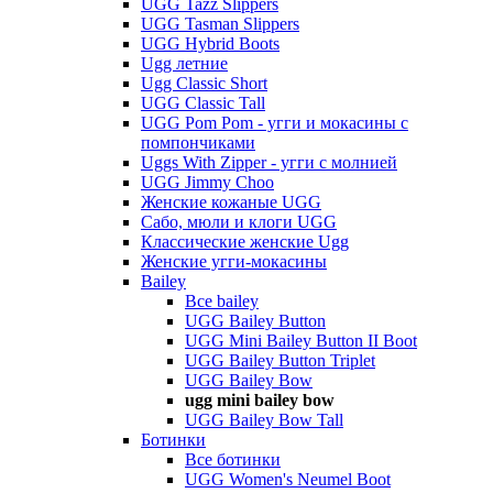
UGG Tazz Slippers
UGG Tasman Slippers
UGG Hybrid Boots
Ugg летние
Ugg Classic Short
UGG Classic Tall
UGG Pom Pom - угги и мокасины с
помпончиками
Uggs With Zipper - угги с молнией
UGG Jimmy Choo
Женские кожаные UGG
Сабо, мюли и клоги UGG
Классические женские Ugg
Женские угги-мокасины
Bailey
Все bailey
UGG Bailey Button
UGG Mini Bailey Button II Boot
UGG Bailey Button Triplet
UGG Bailey Bow
ugg mini bailey bow
UGG Bailey Bow Tall
Ботинки
Все ботинки
UGG Women's Neumel Boot