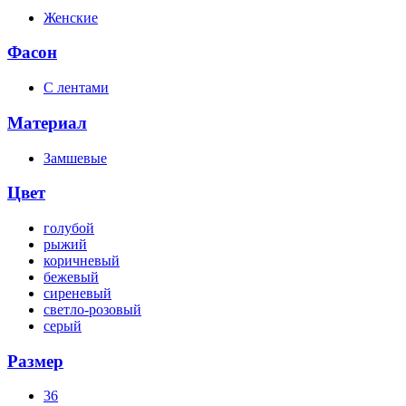
Женские
Фасон
С лентами
Материал
Замшевые
Цвет
голубой
рыжий
коричневый
бежевый
сиреневый
светло-розовый
серый
Размер
36