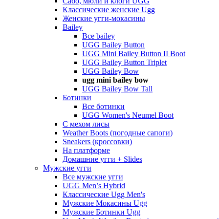
Сабо, мюли и клоги UGG
Классические женские Ugg
Женские угги-мокасины
Bailey
Все bailey
UGG Bailey Button
UGG Mini Bailey Button II Boot
UGG Bailey Button Triplet
UGG Bailey Bow
ugg mini bailey bow
UGG Bailey Bow Tall
Ботинки
Все ботинки
UGG Women's Neumel Boot
С мехом лисы
Weather Boots (погодные сапоги)
Sneakers (кроссовки)
На платформе
Домашние угги + Slides
Мужские угги
Все мужские угги
UGG Men’s Hybrid
Классические Ugg Men's
Мужские Мокасины Ugg
Мужские Ботинки Ugg