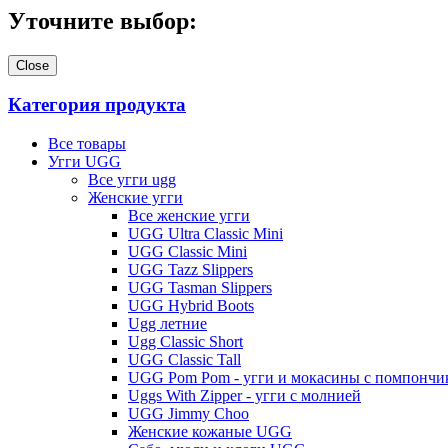
Уточните выбор:
Close
Категория продукта
Все товары
Угги UGG
Все угги ugg
Женские угги
Все женские угги
UGG Ultra Classic Mini
UGG Classic Mini
UGG Tazz Slippers
UGG Tasman Slippers
UGG Hybrid Boots
Ugg летние
Ugg Classic Short
UGG Classic Tall
UGG Pom Pom - угги и мокасины с помпончи
Uggs With Zipper - угги с молнией
UGG Jimmy Choo
Женские кожаные UGG