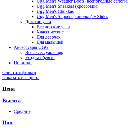
Ugg Men's Weather Boots (всепогодные сапоги
Ugg Men's Sneakers (кроссовки)
Ugg Men's Chukkas
Ugg Men's Slippers (тапочки) + Slides
Детские угги
Все детские угги
Классические
Для девочек
Для малышей
Аксессуары UGG
Все аксессуары ugg
Уход за обувью
Новинки
Очистить фильтр
Показать все цвета
Цена
Высота
Средние
Пол