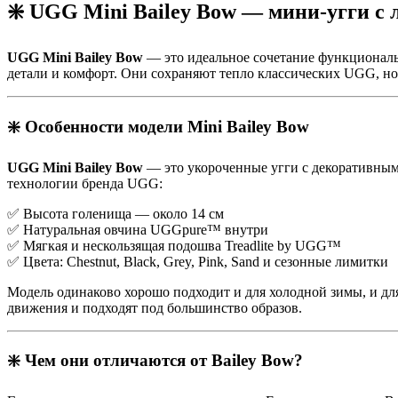
❇️ UGG Mini Bailey Bow — мини-угги с
UGG Mini Bailey Bow
— это идеальное сочетание функциональ
детали и комфорт. Они сохраняют тепло классических UGG, но 
❇️ Особенности модели Mini Bailey Bow
UGG Mini Bailey Bow
— это укороченные угги с декоративными
технологии бренда UGG:
✅ Высота голенища — около 14 см
✅ Натуральная овчина UGGpure™ внутри
✅ Мягкая и нескользящая подошва Treadlite by UGG™
✅ Цвета: Chestnut, Black, Grey, Pink, Sand и сезонные лимитки
Модель одинаково хорошо подходит и для холодной зимы, и для
движения и подходят под большинство образов.
❇️ Чем они отличаются от Bailey Bow?