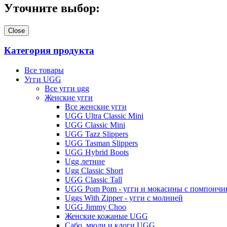
Уточните выбор:
Close
Категория продукта
Все товары
Угги UGG
Все угги ugg
Женские угги
Все женские угги
UGG Ultra Classic Mini
UGG Classic Mini
UGG Tazz Slippers
UGG Tasman Slippers
UGG Hybrid Boots
Ugg летние
Ugg Classic Short
UGG Classic Tall
UGG Pom Pom - угги и мокасины с помпончи
Uggs With Zipper - угги с молнией
UGG Jimmy Choo
Женские кожаные UGG
Сабо, мюли и клоги UGG