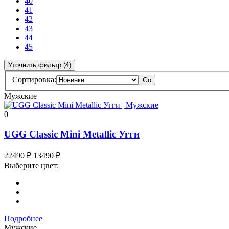
40
41
42
43
44
45
Уточнить фильтр (4)
Сортировка:
Go
Мужские
0
UGG Classic Mini Metallic Угги
22490
₽
13490
₽
Выберите цвет:
Подробнее
Мужские