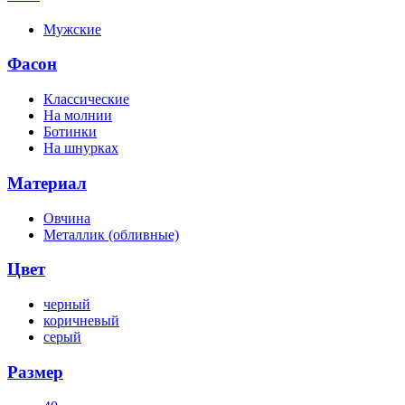
Мужские
Фасон
Классические
На молнии
Ботинки
На шнурках
Материал
Овчина
Металлик (обливные)
Цвет
черный
коричневый
серый
Размер