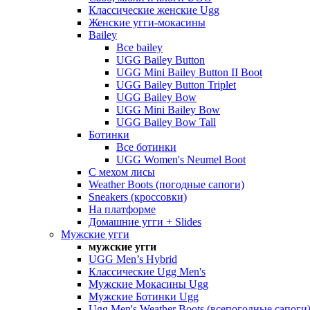
Классические женские Ugg
Женские угги-мокасины
Bailey
Все bailey
UGG Bailey Button
UGG Mini Bailey Button II Boot
UGG Bailey Button Triplet
UGG Bailey Bow
UGG Mini Bailey Bow
UGG Bailey Bow Tall
Ботинки
Все ботинки
UGG Women's Neumel Boot
С мехом лисы
Weather Boots (погодные сапоги)
Sneakers (кроссовки)
На платформе
Домашние угги + Slides
Мужские угги
мужские угги
UGG Men’s Hybrid
Классические Ugg Men's
Мужские Мокасины Ugg
Мужские Ботинки Ugg
Ugg Men's Weather Boots (всепогодные сапоги