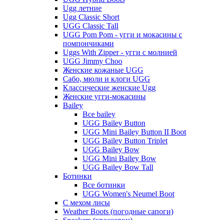
Ugg летние
Ugg Classic Short
UGG Classic Tall
UGG Pom Pom - угги и мокасины с
помпончиками
Uggs With Zipper - угги с молнией
UGG Jimmy Choo
Женские кожаные UGG
Сабо, мюли и клоги UGG
Классические женские Ugg
Женские угги-мокасины
Bailey
Все bailey
UGG Bailey Button
UGG Mini Bailey Button II Boot
UGG Bailey Button Triplet
UGG Bailey Bow
UGG Mini Bailey Bow
UGG Bailey Bow Tall
Ботинки
Все ботинки
UGG Women's Neumel Boot
С мехом лисы
Weather Boots (погодные сапоги)