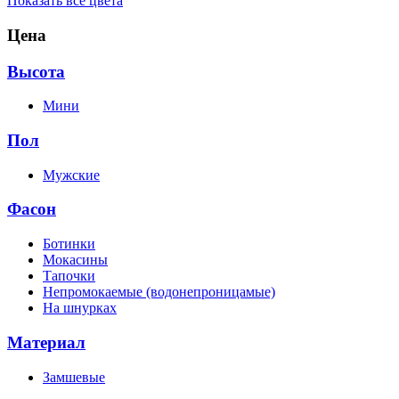
Показать все цвета
Цена
Высота
Мини
Пол
Мужские
Фасон
Ботинки
Мокасины
Тапочки
Непромокаемые (водонепроницамые)
На шнурках
Материал
Замшевые