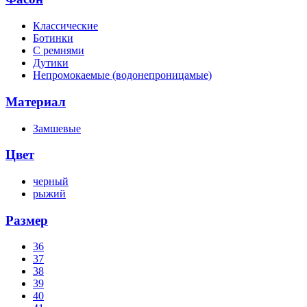
Классические
Ботинки
С ремнями
Дутики
Непромокаемые (водонепроницамые)
Материал
Замшевые
Цвет
черный
рыжий
Размер
36
37
38
39
40