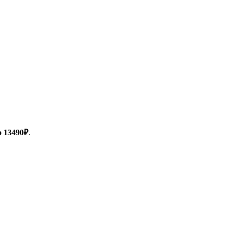
о 13490₽
.