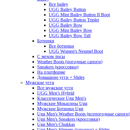
Все bailey
UGG Bailey Button
UGG Mini Bailey Button II Boot
UGG Bailey Button Triplet
UGG Bailey Bow
UGG Mini Bailey Bow
UGG Bailey Bow Tall
Ботинки
Все ботинки
UGG Women's Neumel Boot
С мехом лисы
Weather Boots (погодные сапоги)
Sneakers (кроссовки)
На платформе
Домашние угги + Slides
Мужские угги
Все мужские угги
UGG Men’s Hybrid
Классические Ugg Men's
Мужские Мокасины Ugg
Мужские Ботинки Ugg
Ugg Men's Weather Boots (всепогодные сапоги
Ugg Men's Sneakers (кроссовки)
Ugg Men's Chukkas
Ugg Men's Slippers (тапочки) + Slides