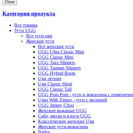
Close
Категория продукта
Все товары
Угги UGG
Все угги ugg
Женские угги
Все женские угги
UGG Ultra Classic Mini
UGG Classic Mini
UGG Tazz Slippers
UGG Tasman Slippers
UGG Hybrid Boots
Ugg летние
Ugg Classic Short
UGG Classic Tall
UGG Pom Pom - угги и мокасины с помпончи
Uggs With Zipper - угги с молнией
UGG Jimmy Choo
Женские кожаные UGG
Сабо, мюли и клоги UGG
Классические женские Ugg
Женские угги-мокасины
Bailey